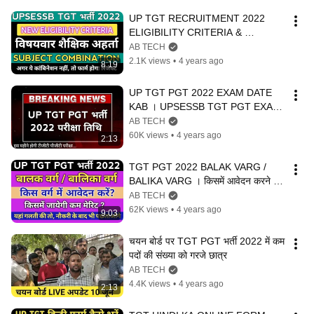
UP TGT RECRUITMENT 2022 
ELIGIBILITY CRITERIA & 
SUBJECT COMBINATION ALL 
AB TECH
SUBJECT । FULL INFO
2.1K views
•
4 years ago
8:19
UP TGT PGT 2022 EXAM DATE 
KAB । UPSESSB TGT PGT EXAM 
NEWS
AB TECH
60K views
•
4 years ago
2:13
TGT PGT 2022 BALAK VARG / 
BALIKA VARG । किसमें आवेदन करने से 
मिलेगा लाभ । किसमें जायेगी कम कटऑफ
AB TECH
62K views
•
4 years ago
9:03
चयन बोर्ड पर TGT PGT भर्ती 2022 में कम 
पदों की संख्या को गरजे छात्र
AB TECH
4.4K views
•
4 years ago
2:13