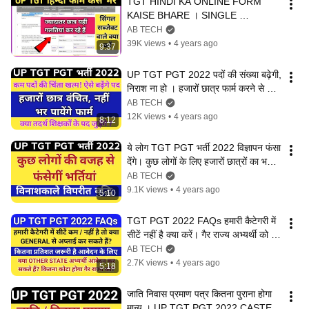
TGT HINDI KA ONLINE FORM 
KAISE BHARE । SINGLE 
SUBJECT DETAILS KAISE FILL 
AB TECH
KARE । LIVE DEMO
39K views
•
4 years ago
9:37
UP TGT PGT 2022 पदों की संख्या बढ़ेगी, 
निराश ना हो । हजारों छात्र फार्म करने से 
वंचित
AB TECH
12K views
•
4 years ago
8:12
ये लोग TGT PGT भर्ती 2022 विज्ञापन फंसा 
देंगे। कुछ लोगों के लिए हजारों छात्रों का भविष्य 
दांव में
AB TECH
9.1K views
•
4 years ago
5:10
TGT PGT 2022 FAQs हमारी कैटेगरी में 
सीटें नहीं है क्या करें। गैर राज्य अभ्यर्थी को 
कितना कोटा
AB TECH
2.7K views
•
4 years ago
5:18
जाति निवास प्रमाण पत्र कितना पुराना होगा 
मान्य । UP TGT PGT 2022 CASTE 