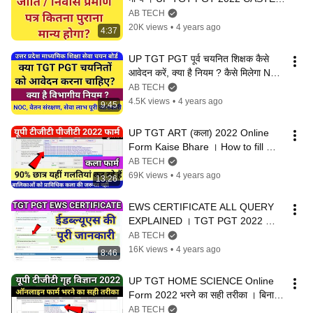
DOMICILE IMPORTANT UPDATE
AB TECH
20K views
•
4 years ago
4:37
UP TGT PGT पूर्व चयनित शिक्षक कैसे 
आवेदन करें, क्या है नियम ? कैसे मिलेगा NOC 
वेतन संरक्षण सेवा लाभ
AB TECH
4.5K views
•
4 years ago
9:45
UP TGT ART (कला) 2022 Online 
Form Kaise Bhare । How to fill 
TGT PGT ART Form । बिना ग़लती 
AB TECH
फार्म भरो
69K views
•
4 years ago
13:26
EWS CERTIFICATE ALL QUERY 
EXPLAINED । TGT PGT 2022 
EWS । कब लगेगा, कितना पुराना इत्यादि
AB TECH
16K views
•
4 years ago
8:46
UP TGT HOME SCIENCE Online 
Form 2022 भरने का सही तरीका । बिना 
ग़लती किये फार्म भरें
AB TECH