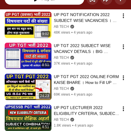
UP PGT NOTIFICATION 2022 
SUBJECT WISE VACANCIES । 
Balak Varg & Balika Varg Vacancy 
AB TECH
। AB TECH
48K views
•
4 years ago
9:02
UP TGT 2022 SUBJECT WISE 
VACANCY DETAILS । BIG 
COMPITITION IN THESE 
AB TECH
SUBJECTS । AB TECH
37K views
•
4 years ago
8:51
UP TGT PGT 2022 ONLINE FORM 
KAISE BHARE । How to Fill UP 
TGT PGT APPLICATION FORM । 
AB TECH
LIVE DEMO APPLY
69K views
•
4 years ago
24:23
UP PGT LECTURER 2022 
ELIGIBILITY CRITERIA, SUBJECT 
COMBINATION । सभी विषयों की 
AB TECH
डीटेलड शैक्षिक अहर्ता
1.8K views
•
4 years ago
8:51