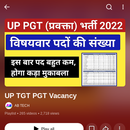
UP TGT PGT Vacancy
AB TECH
Playlist
•
265 videos
•
2,718 views
Play all