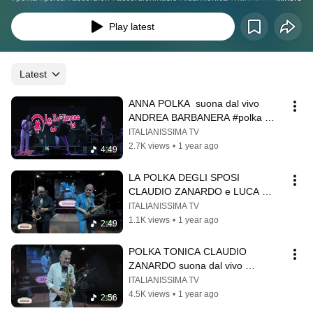
#harmonikapodcast #accordeon #fisarmonicistiditalia #italianissimatv 
#veryitaliantv #italianissima #accordion #akordeon #akkordeon #accordeon 
Play latest
#harmonika #italianaccordion #italianakordeon #italianharmonika 
#italianaccordionist #italianakordeonista #fisarmonicapodcast 
#accordionpodcast #akordeonpodcast #akkordionpodcast #fisarmonicisti 
#accordionmusic #accordion #podcastitalianissima #podcastitalianissimatv 
Latest
#italianissimapodcast #italianissimatvpdcast
ANNA POLKA  suona dal vivo 
ANDREA BARBANERA #polka 
#italianfolk
ITALIANISSIMA TV
2.7K views
•
1 year ago
4:49
LA POLKA DEGLI SPOSI 
CLAUDIO ZANARDO e LUCA 
CALBUCCI suonano dal vivo 
ITALIANISSIMA TV
#liscioromagnolo
1.1K views
•
1 year ago
2:49
POLKA TONICA CLAUDIO 
ZANARDO suona dal vivo 
#italianpolka
ITALIANISSIMA TV
4.5K views
•
1 year ago
2:56