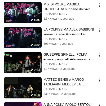
MIX DI POLKE MAGICA 
ORCHESTRA suonano dal vivo 
#polkamusic #folkloreitaliano
ITALIANISSIMA TV
1.3K views
•
1 year ago
5:35
LA POLKISSIMA ALEX SABBIONI 
suona dal vivo #italianpolka 
#veryitaliantv
ITALIANISSIMA TV
593 views
•
1 year ago
3:32
GIUSEPPE SPINELLI POLKA 
#giuseppespinelli #italianissima
ITALIANISSIMA TV
1.2K views
•
2 years ago
2:53
MATTEO BENSI e MARCO 
TAGLIAVINI MEDLEY LA 
DISPERATA  E ANNA POLKA live 
ITALIANISSIMA TV
fisarmonica #italianissimatv
338K views
•
2 years ago
8:10
ANNA POLKA PAOLO BERTOLI 