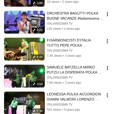
#fisarmonicistiditalia
1K views
•
2 years ago
3:29
ORCHESTRA BAGUTTI POLKA 
BUONE VACANZE #italianissima 
#veryitaliantv #italianissimatv
ITALIANISSIMA TV
11K views
•
2 years ago
4:27
FISARMONICISTI D'ITALIA 
TUTTO PEPE POLKA 
#fisarmonicistiditalia  
ITALIANISSIMA TV
#italianissimatv #veryitaliantv
7.4K views
•
3 years ago
4:48
SAMUELE BATZELLA MIRKO 
PUTZU LA DISPERATA POLKA 
#fisarmonicisti  #veryitaliantv  
ITALIANISSIMA TV
#italianissimatv
7.6K views
•
3 years ago
3:13
LEONESSA POLKA ACCORDION 
GIANNI VALMORI LORENZO 
LARICCHIA #fisarmonicistiditalia 
ITALIANISSIMA TV
#italianissimatv
561 views
•
3 years ago
2:46