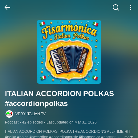
ITALIAN ACCORDION POLKAS 
#accordionpolkas
VERY ITALIAN TV
Podcast
•
42 episodes
•
Last updated on Mar 31, 2026
ITALIAN ACCORDION POLKAS  POLKA THE ACCORDION'S ALL-TIME HIT 
#polka #polca #accordion #accordionmusic #fisarmonica #harmonika 
...more