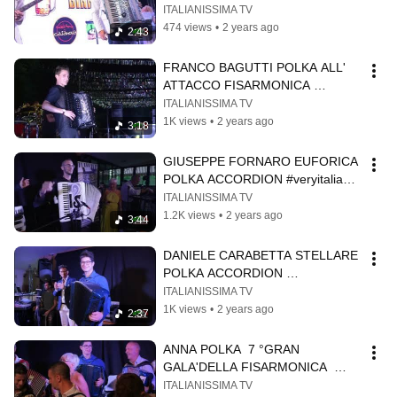
#italianissima #veryitaliantv 
ITALIANISSIMA TV
#italianissimatv
474 views
•
2 years ago
2:43
FRANCO BAGUTTI POLKA ALL' 
ATTACCO FISARMONICA 
#italianissima #veryitaliantv 
ITALIANISSIMA TV
#italianissimatv
1K views
•
2 years ago
3:18
GIUSEPPE FORNARO EUFORICA 
POLKA ACCORDION #veryitaliantv 
#italianissimatv 
ITALIANISSIMA TV
#fisarmonicistiditalia
1.2K views
•
2 years ago
3:44
DANIELE CARABETTA STELLARE 
POLKA ACCORDION 
#fisarmonicistiditalia #veryitaliantv  
ITALIANISSIMA TV
#italianissimatv
1K views
•
2 years ago
2:37
ANNA POLKA  7 °GRAN 
GALA'DELLA FISARMONICA  
#italianissimatv #veryitaliantv 
ITALIANISSIMA TV