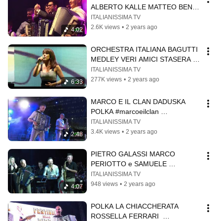
ALBERTO KALLE MATTEO BENSI 
#italianissimatv #italianaccordion
ITALIANISSIMA TV
2.6K views
•
2 years ago
4:02
ORCHESTRA ITALIANA BAGUTTI 
MEDLEY VERI AMICI STASERA IN 
COMPAGNIA POLKA #italianissima 
ITALIANISSIMA TV
#italianpolka
277K views
•
2 years ago
6:33
MARCO E IL CLAN DADUSKA 
POLKA #marcoeilclan 
#italianissimatv #veryitaliantv 
ITALIANISSIMA TV
#orchestramarcoeilclan
3.4K views
•
2 years ago
2:48
PIETRO GALASSI MARCO 
PERIOTTO e SAMUELE 
BATZELLA MIX POLKE 
ITALIANISSIMA TV
#italianissimatv  
948 views
•
2 years ago
4:07
#fisarmonicaitaliana
POLKA LA CHIACCHERATA 
ROSSELLA FERRARI  