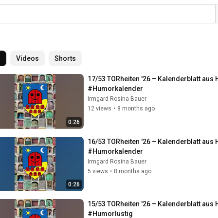
l
Videos
Shorts
17/53 TORheiten '26 – Kalenderblatt au
#Humorkalender
Irmgard Rosina Bauer
12 views
•
8 months ago
0:26
16/53 TORheiten '26 – Kalenderblatt au
#Humorkalender
Irmgard Rosina Bauer
5 views
•
8 months ago
0:26
15/53 TORheiten '26 – Kalenderblatt au
#Humorlustig