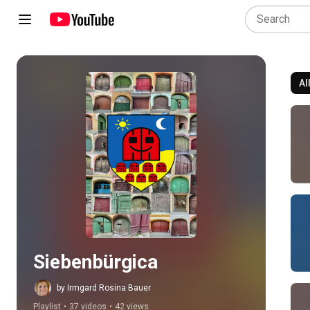
Al
Play all
Siebenbürgica
by Irmgard Rosina Bauer
Playlist
•
37 videos
•
42 views