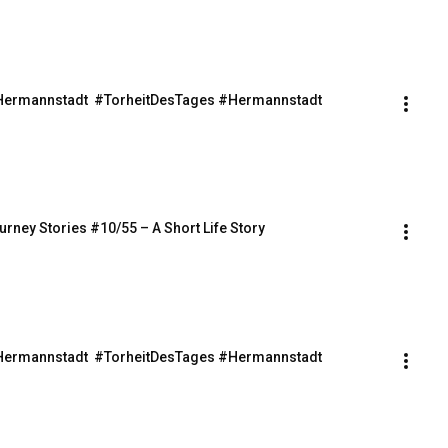
s Hermannstadt  #TorheitDesTages #Hermannstadt 
Journey Stories #10/55 – A Short Life Story
s Hermannstadt  #TorheitDesTages #Hermannstadt 