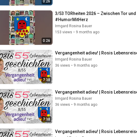
0:26
3/53 TORheiten 2026 – Zwischen Tor und
#HumorMitHerz
Irmgard Rosina Bauer
153 views
•
9 months ago
0:26
Vergangenheit adieu! | Rosis Lebensrei
Irmgard Rosina Bauer
36 views
•
9 months ago
7:38
Vergangenheit adieu! | Rosis Lebensrei
Irmgard Rosina Bauer
36 views
•
9 months ago
7:38
Vergangenheit adieu! | Rosis Lebensrei