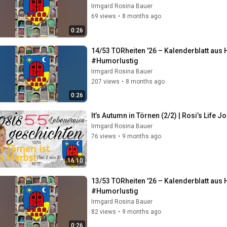
Irmgard Rosina Bauer
69 views
•
8 months ago
0:26
14/53 TORheiten '26 – Kalenderblatt au
#Humorlustig
Irmgard Rosina Bauer
207 views
•
8 months ago
0:26
It’s Autumn in Törnen (2/2) | Rosi’s Life 
Irmgard Rosina Bauer
76 views
•
9 months ago
16:10
13/53 TORheiten '26 – Kalenderblatt au
#Humorlustig
Irmgard Rosina Bauer
82 views
•
9 months ago
0:26