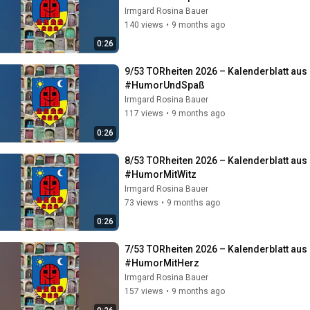
Irmgard Rosina Bauer
140 views
•
9 months ago
0:26
9/53 TORheiten 2026 – Kalenderblatt au
#HumorUndSpaß
Irmgard Rosina Bauer
117 views
•
9 months ago
0:26
8/53 TORheiten 2026 – Kalenderblatt au
#HumorMitWitz
Irmgard Rosina Bauer
73 views
•
9 months ago
0:26
7/53 TORheiten 2026 – Kalenderblatt au
#HumorMitHerz
Irmgard Rosina Bauer
157 views
•
9 months ago