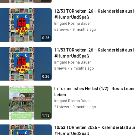
12/53 TORheiten '26 – Kalenderblatt au
#HumorUndSpaß
Irmgard Rosina Bauer
62 views
•
9 months ago
0:26
11/53 TORheiten '26 – Kalenderblatt au
#HumorUndSpaß
Irmgard Rosina Bauer
8 views
•
9 months ago
0:26
In Törnen ist es Herbst (1/2) | Rosis Le
Leben
Irmgard Rosina Bauer
21 views
•
9 months ago
1:13
10/53 TORheiten 2026 – Kalenderblatt a
#HumorUndSpaß