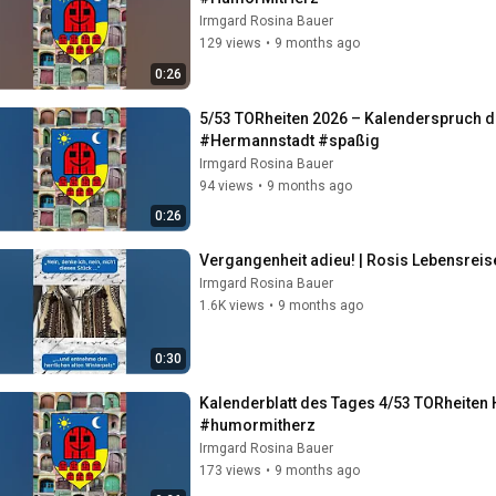
Irmgard Rosina Bauer
129 views
•
9 months ago
0:26
5/53 TORheiten 2026 – Kalenderspruch d
#Hermannstadt #spaßig
Irmgard Rosina Bauer
94 views
•
9 months ago
0:26
Vergangenheit adieu! | Rosis Lebensrei
Irmgard Rosina Bauer
1.6K views
•
9 months ago
0:30
Kalenderblatt des Tages 4/53 TORheite
#humormitherz
Irmgard Rosina Bauer
173 views
•
9 months ago