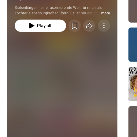
Siebenbürgen - eine faszinierende Welt für mich als 
Tochter siebenbürgischer Eltern. Es ist mir ein großes 
...more
Bedürfnis, in meinen Videos, Geschichten und in 
meinen Kalendern "TORheiten aus Hermannstadt" 
Play all
meine Gefühle zu meiner Herkunft zu teilen. 