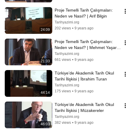
Proje Temelli Tarih Çalışmaları: 
Neden ve Nasıl? | Arif Bilgin
Tarihyazimi.org
202 views
•
9 years ago
24:09
Proje Temelli Tarih Çalışmaları: 
Neden ve Nasıl? | Mehmet Yaşar 
Ertaş
Tarihyazimi.org
661 views
•
9 years ago
21:33
Türkiye’de Akademik Tarih Okul 
Tarihi İlişkisi | İbrahim Turan
Tarihyazimi.org
175 views
•
9 years ago
44:14
Türkiye’de Akademik Tarih Okul 
Tarihi İlişkisi | Müzakereler
Tarihyazimi.org
382 views
•
9 years ago
46:03