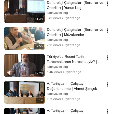
Defteroloji Çalışmaları (Sorunlar ve 
Öneriler) | Yunus Koç
Tarihyazimi.org
346 views
•
9 years ago
41:43
Defteroloji Çalışmaları (Sorunlar ve 
Öneriler) | Müzakereler
Tarihyazimi.org
268 views
•
9 years ago
52:55
Türkiye’de Resmi Tarih 
Tartışmalarının Neresindeyiz? | 
Mehmet Ö. Alkan
Tarihyazimi.org
5.4K views
•
9 years ago
42:20
V. Tarihyazımı Çalıştayı: 
Değerlendirme | Ahmet Şimşek
Tarihyazimi.org
196 views
•
9 years ago
3:14
V. Tarihyazımı Çalıştayı: 