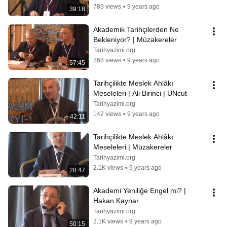
783 views
•
9 years ago
39:18
Akademik Tarihçilerden Ne 
Bekleniyor? | Müzakereler
Tarihyazimi.org
268 views
•
9 years ago
57:45
Tarihçilikte Meslek Ahlâkı 
Meseleleri | Ali Birinci | UNcut
Tarihyazimi.org
142 views
•
9 years ago
42:11
Tarihçilikte Meslek Ahlâkı 
Meseleleri | Müzakereler
Tarihyazimi.org
2.1K views
•
9 years ago
28:47
Akademi Yeniliğe Engel mi? | 
Hakan Kaynar
Tarihyazimi.org
2.1K views
•
9 years ago
50:15