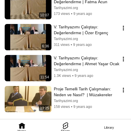
Değerlendirme | Fatma Acun
Tarihyazimi.org
173 views
•
9 years ago
10:07
V. Tarihyazımı Çalıştayı: 
Değerlendirme | Özer Ergenç
Tarihyazimi.org
311 views
•
9 years ago
6:36
V. Tarihyazımı Çalıştayı: 
Değerlendirme | Ahmet Yaşar Ocak
Tarihyazimi.org
1.3K views
•
9 years ago
11:54
Proje Temelli Tarih Çalışmaları: 
Neden ve Nasıl?  | Müzakereler
Tarihyazimi.org
158 views
•
9 years ago
13:25
Library