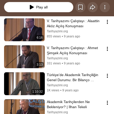
Play all
V. Tarihyazımı Çalıştayı : Alaattin 
Aköz Açılış Konuşması
Tarihyazimi.org
855 views
•
9 years ago
6:16
V. Tarihyazımı Çalıştayı : Ahmet 
Şimşek Açılış Konuşması
Tarihyazimi.org
331 views
•
9 years ago
3:13
Türkiye’de Akademik Tarihçiliğin 
Genel Durumu: Bir Bilanço 
Denemesi | Zafer Toprak
Tarihyazimi.org
1K views
•
9 years ago
1:10:32
Akademik Tarihçilerden Ne 
Bekleniyor? | İlhan Tekeli
Tarihyazimi.org