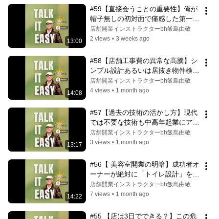
#59【直接会うことの重要性】俺が
帽子無しの初対面で痛感した第一印
象のギャップ
店舗開業インストラクターbh飯島由敬
2 views
•
3 weeks ago
13:00
#58【店舗工事費の異常な高騰】シ
ンプル設計あるいは居抜き物件検討
という選択肢
店舗開業インストラクターbh飯島由敬
4 views
•
1 month ago
14:08
#57【過去の技術の活かし方】現代
では不要な技術も中高年起業にアレ
ンジ力で復活可
店舗開業インストラクターbh飯島由敬
3 views
•
1 month ago
13:17
#56【 美容室開業の明暗】成功者オ
ーナーが絶対に「トイレ設計」を妥
協しない理由
店舗開業インストラクターbh飯島由敬
7 views
•
1 month ago
14:22
#55 【店は3日でできる？】この危