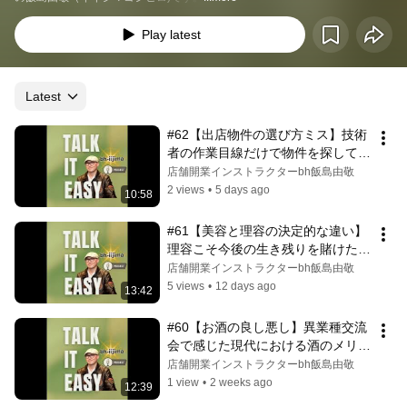
Play latest
Latest
#62【出店物件の選び方ミス】技術
者の作業目線だけで物件を探しては
ならない理由！
店舗開業インストラクターbh飯島由敬
2 views
•
5 days ago
10:58
#61【美容と理容の決定的な違い】
理容こそ今後の生き残りを賭けた創
意工夫が必要？
店舗開業インストラクターbh飯島由敬
5 views
•
12 days ago
13:42
#60【お酒の良し悪し】異業種交流
会で感じた現代における酒のメリッ
トとデメリット
店舗開業インストラクターbh飯島由敬
1 view
•
2 weeks ago
12:39