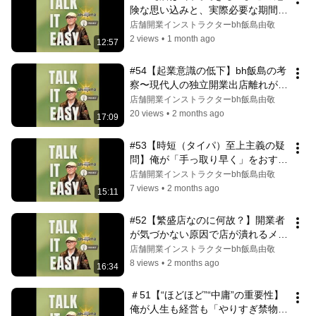
険な思い込みと、実際必要な期間は
どれぐらい？
店舗開業インストラクターbh飯島由敬
2 views
•
1 month ago
12:57
#54【起業意識の低下】bh飯島の考
察〜現代人の独立開業出店離れが進
む理由とは？
店舗開業インストラクターbh飯島由敬
20 views
•
2 months ago
17:09
#53【時短（タイパ）至上主義の疑
問】俺が「手っ取り早く」をおすす
めしない理由
店舗開業インストラクターbh飯島由敬
7 views
•
2 months ago
15:11
#52【繁盛店なのに何故？】開業者
が気づかない原因で店が潰れるメカ
ニズム
店舗開業インストラクターbh飯島由敬
8 views
•
2 months ago
16:34
＃51【“ほどほど”“中庸”の重要性】
俺が人生も経営も「やりすぎ禁物」