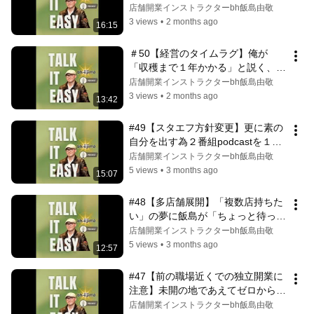
と言う理由
店舗開業インストラクターbh飯島由敬
3 views
•
2 months ago
16:15
＃50【経営のタイムラグ】俺が
「収穫まで１年かかる」と説く、農
業と同じ商売の真理
店舗開業インストラクターbh飯島由敬
3 views
•
2 months ago
13:42
#49【スタエフ方針変更】更に素の
自分を出す為２番組podcastを１つ
に統合！
店舗開業インストラクターbh飯島由敬
5 views
•
3 months ago
15:07
#48【多店舗展開】「複数店持ちた
い」の夢に飯島が「ちょっと待っ
た」をする理由
店舗開業インストラクターbh飯島由敬
5 views
•
3 months ago
12:57
#47【前の職場近くでの独立開業に
注意】未開の地であえてゼロから開
業を勧める理由
店舗開業インストラクターbh飯島由敬