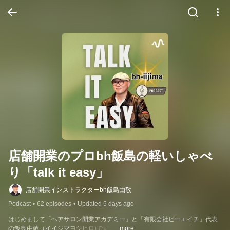
店舗開業のプロbh飯島の軽いしゃべ
り「talk it easy」
店舗開業インストラクターbh飯島由敬
Podcast
•
62 episodes
•
Updated 5 days ago
はじめまして「ヘアサロン開業アカデミー」と「有限会社ビーエイチ」代表
の飯島由敬（イイジマヨシヒロ)です。
...more