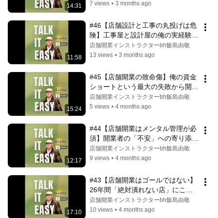
7 views
•
3 months ago
14:31
#46【店舗設計と工事の丸投げは危
険】工事屋と設計屋の俺の実経験か
ら警鐘！
店舗開業インストラクターbh飯島由敬
13 views
•
3 months ago
11:58
#45【店舗開業の致命傷】俺の資金
ショートという最大の失敗から開業
者を守る使命
店舗開業インストラクターbh飯島由敬
5 views
•
4 months ago
15:24
#44【店舗開業はメンタル管理が必
須】開業者の「不安」への寄り添が
俺の最大の役目
店舗開業インストラクターbh飯島由敬
9 views
•
4 months ago
12:17
#43【店舗開業はゴールではない】
26年間「絶対潰れない店」にこだ
わり続ける理由
店舗開業インストラクターbh飯島由敬
10 views
•
4 months ago
17:10