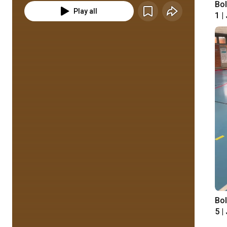
Bol
Play all
1 |
Uni
Nac
Fun
AS
Bol
5 |
Uni