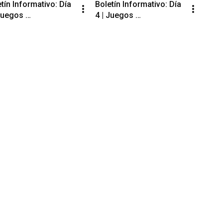
tín Informativo: Día 
Boletín Informativo: Día 
Juegos 
4 | Juegos 
ersitarios 
Universitarios 
ionales 
Nacionales 
ionarios Medellín 
Funcionarios Medellín 
UN DAF 2025
ASCUN DAF 2025