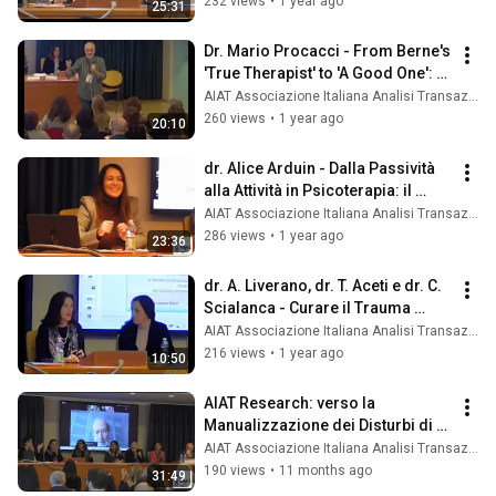
232 views
•
1 year ago
25:31
Dr. Mario Procacci - From Berne's 
'True Therapist' to 'A Good One': A 
reflection on the online se...
AIAT Associazione Italiana Analisi Transazionale
260 views
•
1 year ago
20:10
dr. Alice Arduin - Dalla Passività 
alla Attività in Psicoterapia: il 
ruolo dello spettatore Passivo
AIAT Associazione Italiana Analisi Transazionale
286 views
•
1 year ago
23:36
dr. A. Liverano, dr. T. Aceti e dr. C. 
Scialanca - Curare il Trauma 
attraverso l'Analisi del Sogno
AIAT Associazione Italiana Analisi Transazionale
216 views
•
1 year ago
10:50
AIAT Research: verso la 
Manualizzazione dei Disturbi di 
Personalità - Centri di Ricerca 
AIAT Associazione Italiana Analisi Transazionale
AIAT
190 views
•
11 months ago
31:49