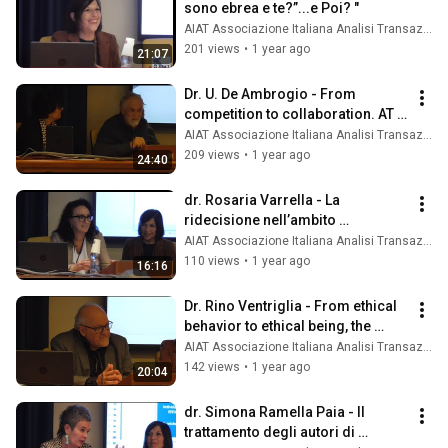
sono ebrea e te?”...e Poi? "
AIAT Associazione Italiana Analisi Transazionale
201 views
•
1 year ago
21:07
Dr. U. De Ambrogio - From 
competition to collaboration. AT 
as a tool for design.
AIAT Associazione Italiana Analisi Transazionale
209 views
•
1 year ago
24:40
dr. Rosaria Varrella - La 
ridecisione nell’ambito 
rieducativo penitenziario
AIAT Associazione Italiana Analisi Transazionale
110 views
•
1 year ago
16:16
Dr. Rino Ventriglia - From ethical 
behavior to ethical being, the 
virtues of the therapist
AIAT Associazione Italiana Analisi Transazionale
142 views
•
1 year ago
20:04
dr. Simona Ramella Paia - Il 
trattamento degli autori di 