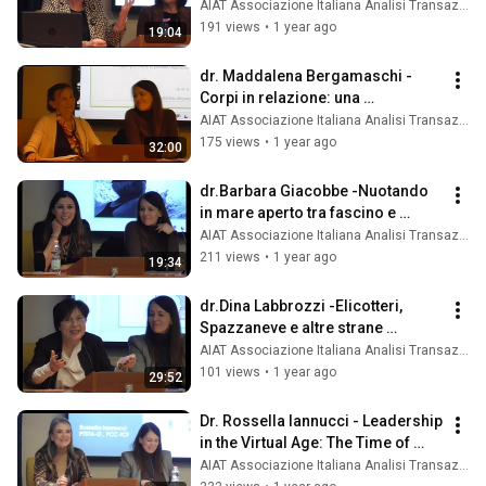
violenza in ottica Analitico 
AIAT Associazione Italiana Analisi Transazionale
Transazionale
191 views
•
1 year ago
19:04
dr. Maddalena Bergamaschi - 
Corpi in relazione: una 
dimensione sociale dell’Analisi 
AIAT Associazione Italiana Analisi Transazionale
Transazionale
175 views
•
1 year ago
32:00
dr.Barbara Giacobbe -Nuotando 
in mare aperto tra fascino e 
paura: terapia con adolescenti e 
AIAT Associazione Italiana Analisi Transazionale
giovani
211 views
•
1 year ago
19:34
dr.Dina Labbrozzi -Elicotteri, 
Spazzaneve e altre strane 
creature. L'ansia nei bambini e 
AIAT Associazione Italiana Analisi Transazionale
adolescenti
101 views
•
1 year ago
29:52
Dr. Rossella Iannucci - Leadership 
in the Virtual Age: The Time of 
Being in Workplaces
AIAT Associazione Italiana Analisi Transazionale