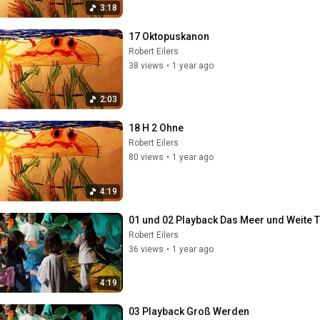
3:18
17 Oktopuskanon
Robert Eilers
38 views
•
1 year ago
2:03
18 H 2 Ohne
Robert Eilers
80 views
•
1 year ago
4:19
01 und 02 Playback Das Meer und Weite Ti
Robert Eilers
36 views
•
1 year ago
4:19
03 Playback Groß Werden