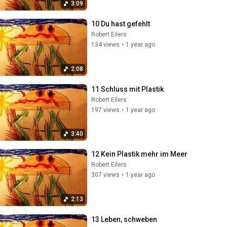
3:09
10 Du hast gefehlt
Robert Eilers
134 views
•
1 year ago
2:08
11 Schluss mit Plastik
Robert Eilers
197 views
•
1 year ago
3:40
12 Kein Plastik mehr im Meer
Robert Eilers
307 views
•
1 year ago
2:13
13 Leben, schweben