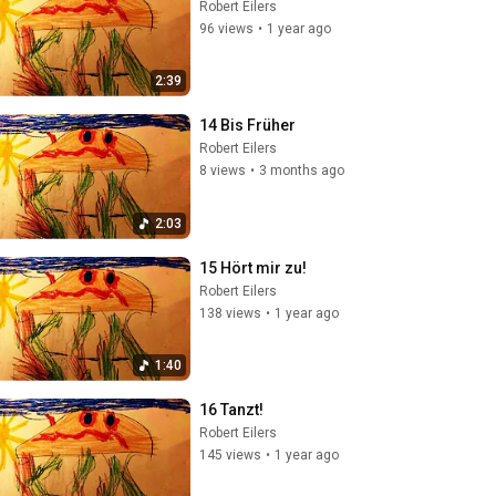
Robert Eilers
96 views
•
1 year ago
2:39
14 Bis Früher
Robert Eilers
8 views
•
3 months ago
2:03
15 Hört mir zu!
Robert Eilers
138 views
•
1 year ago
1:40
16 Tanzt!
Robert Eilers
145 views
•
1 year ago