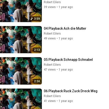
Robert Eilers
39 views
•
1 year ago
3:59
04 Playback Ach die Mutter
Robert Eilers
49 views
•
1 year ago
2:13
05 Playback Schnapp Schnabel
Robert Eilers
47 views
•
1 year ago
2:24
06 Playback Ruck Zuck Dreck Weg
Robert Eilers
41 views
•
1 year ago