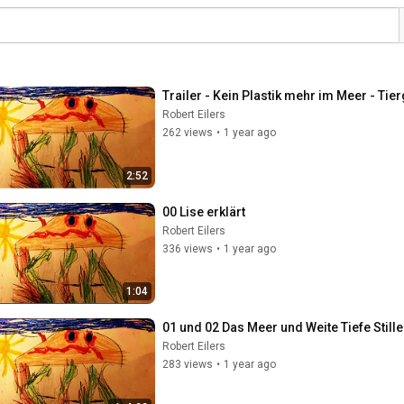
Trailer - Kein Plastik mehr im Meer - Ti
Robert Eilers
262 views
•
1 year ago
2:52
00 Lise erklärt
Robert Eilers
336 views
•
1 year ago
1:04
01 und 02 Das Meer und Weite Tiefe Stille
Robert Eilers
283 views
•
1 year ago