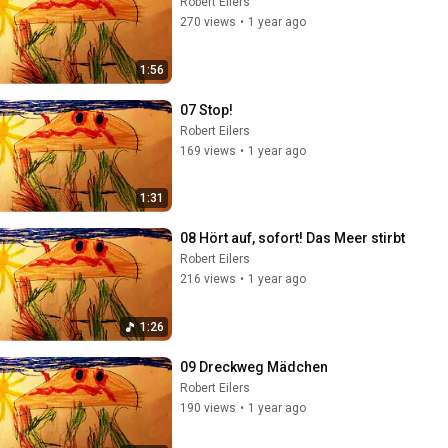
Robert Eilers
270 views
•
1 year ago
1:56
07 Stop!
Robert Eilers
169 views
•
1 year ago
1:31
08 Hört auf, sofort! Das Meer stirbt
Robert Eilers
216 views
•
1 year ago
1:26
09 Dreckweg Mädchen
Robert Eilers
190 views
•
1 year ago