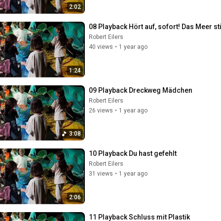
2:02
08 Playback Hört auf, sofort! Das Meer sti
Robert Eilers
40 views
•
1 year ago
1:24
09 Playback Dreckweg Mädchen
Robert Eilers
26 views
•
1 year ago
3:08
10 Playback Du hast gefehlt
Robert Eilers
31 views
•
1 year ago
2:06
11 Playback Schluss mit Plastik