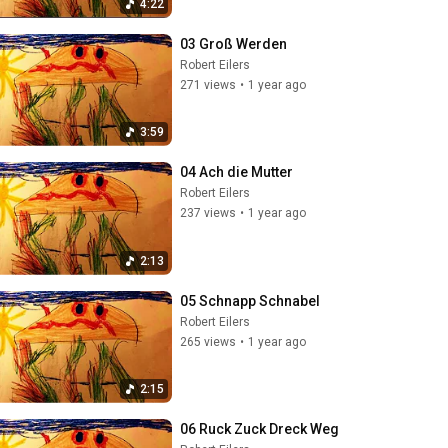
4:22
03 Groß Werden
Robert Eilers
271 views
•
1 year ago
3:59
04 Ach die Mutter
Robert Eilers
237 views
•
1 year ago
2:13
05 Schnapp Schnabel
Robert Eilers
265 views
•
1 year ago
2:15
06 Ruck Zuck Dreck Weg