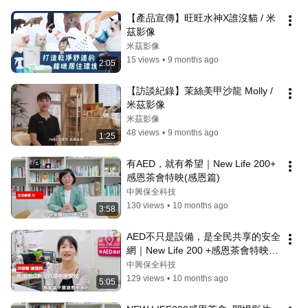
【產品宣傳】旺旺水神X誰沒貓 / 米
茲影像
米茲影像
15 views
•
9 months ago
2:05
【訪談紀錄】茉絲美甲沙龍 Molly / 
米茲影像
米茲影像
48 views
•
9 months ago
1:25
有AED，就有希望｜New Life 200+ 
感恩茶會特映(感恩篇)
中興保全科技
130 views
•
10 months ago
3:58
AED不只是設備，是全民共享的安全
網｜New Life 200 +感恩茶會特映
(推廣篇)
中興保全科技
129 views
•
10 months ago
5:05