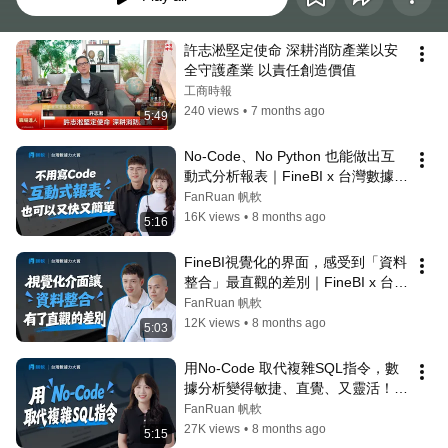
許志淞堅定使命 深耕消防產業以安
全守護產業 以責任創造價值
工商時報
240 views
•
7 months ago
5:49
No-Code、No Python 也能做出互
動式分析報表｜FineBI x 台灣數據力
大賞
FanRuan 帆軟
16K views
•
8 months ago
5:16
FineBI視覺化的界面，感受到「資料
整合」最直觀的差別｜FineBI x 台灣
數據力大賞
FanRuan 帆軟
12K views
•
8 months ago
5:03
用No-Code 取代複雜SQL指令，數
據分析變得敏捷、直覺、又靈活！｜
FineBI x 台灣數據力大賞
FanRuan 帆軟
27K views
•
8 months ago
5:15