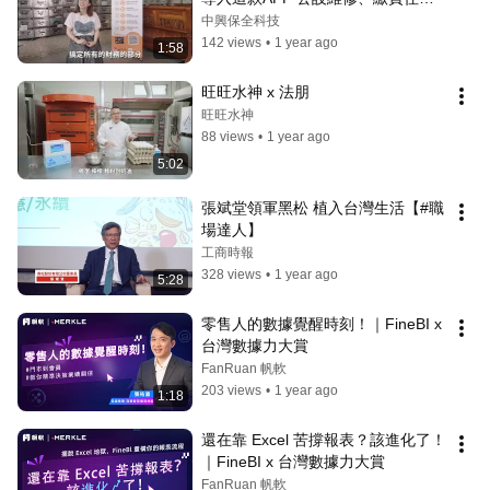
秒點讚
中興保全科技
142 views
•
1 year ago
1:58
旺旺水神 x 法朋
旺旺水神
88 views
•
1 year ago
5:02
張斌堂領軍黑松 植入台灣生活【#職
場達人】
工商時報
328 views
•
1 year ago
5:28
零售人的數據覺醒時刻！｜FineBI x 
台灣數據力大賞
FanRuan 帆軟
203 views
•
1 year ago
1:18
還在靠 Excel 苦撐報表？該進化了！
｜FineBI x 台灣數據力大賞
FanRuan 帆軟