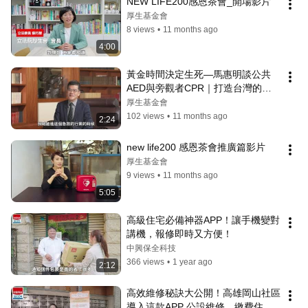
NEW LIFE200感恩茶會_開場影片
厚生基金會
8 views
•
11 months ago
4:00
黃金時間決定生死—馬惠明談公共
AED與旁觀者CPR｜打造台灣的
「生命之鏈」
厚生基金會
102 views
•
11 months ago
2:24
new life200 感恩茶會推廣篇影片
厚生基金會
9 views
•
11 months ago
5:05
高級住宅必備神器APP！讓手機變對
講機，報修即時又方便！
中興保全科技
366 views
•
1 year ago
2:12
高效維修秘訣大公開！高雄岡山社區
導入這款APP 公設維修、繳費住戶