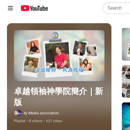
Play all
卓越領袖神學院簡介｜新
版
by iMedia association
Playlist
•
8 videos
•
621 views