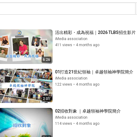
活出精彩・成為祝福｜2026 TLBS招生影
iMedia association
411 views
•
4 months ago
6:26
01打造21世紀領袖｜卓越領袖神學院簡介
iMedia association
122 views
•
4 months ago
2:01
02招收對象 ｜卓越領袖神學院簡介
iMedia association
114 views
•
4 months ago