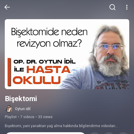
Bişektomi
Oytun idil
Playlist
•
7 videos
•
33 views
Bişektomi, yani yanaktan yağ alma hakkında bilgilendirme videoları...