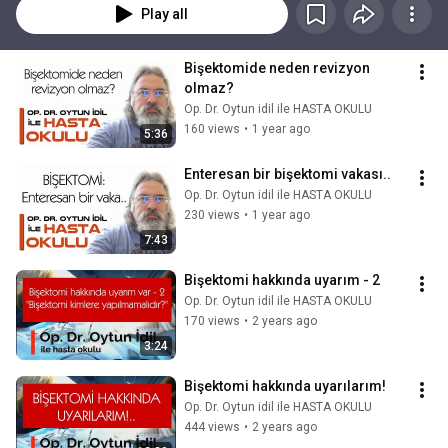
Play all
Bişektomide neden revizyon 
olmaz?
Op. Dr. Oytun idil ile HASTA OKULU
160 views
•
1 year ago
5:36
Enteresan bir bişektomi vakası..
Op. Dr. Oytun idil ile HASTA OKULU
230 views
•
1 year ago
7:43
Bişektomi hakkında uyarım - 2
Op. Dr. Oytun idil ile HASTA OKULU
170 views
•
2 years ago
3:24
Bişektomi hakkında uyarılarım!
Op. Dr. Oytun idil ile HASTA OKULU
444 views
•
2 years ago