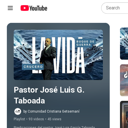
Play all
Pastor José Luis G. 
Taboada
by Comunidad Cristiana Getsemaní
Playlist
•
93 videos
•
45 views
Predicaciones del pastor José Luis García Taboada