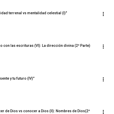
dad terrenal vs mentalidad celestial (I)"
 con las escrituras (VI): La dirección divina (2ª Parte)
ente y tu futuro (IV)"
er de Dios vs conocer a Dios (II): Nombres de Dios(2ª 