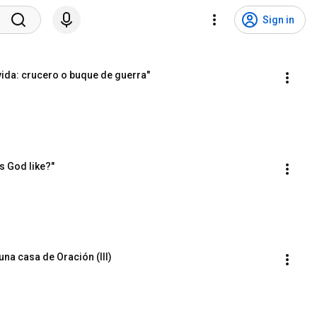
Sign in
 vida: crucero o buque de guerra"
s God like?"
una casa de Oración (III)