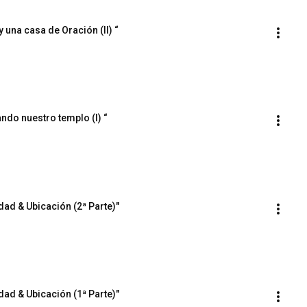
 una casa de Oración (II) “
ando nuestro templo (I) “
dad & Ubicación (2ª Parte)"
dad & Ubicación (1ª Parte)"