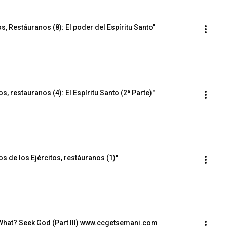
s, Restáuranos (8): El poder del Espíritu Santo"
s, restauranos (4): El Espíritu Santo (2ª Parte)"
os de los Ejércitos, restáuranos (1)"
 What? Seek God (Part III) www.ccgetsemani.com