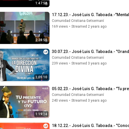
1:47:58
17.12.23.- José Luis G. Taboada.-"Mentali
Comunidad Cristiana Getsemaní
169 views
•
Streamed 2 years ago
2:28:55
30.07.23.- José Luis G. Taboada.- "Orando
Comunidad Cristiana Getsemaní
239 views
•
Streamed 3 years ago
1:05:10
05.02.23.- José Luis G. Taboada.- "Tu pres
Comunidad Cristiana Getsemaní
240 views
•
Streamed 3 years ago
1:19:14
18.12.22.- José Luis G. Taboada.- "Conoc