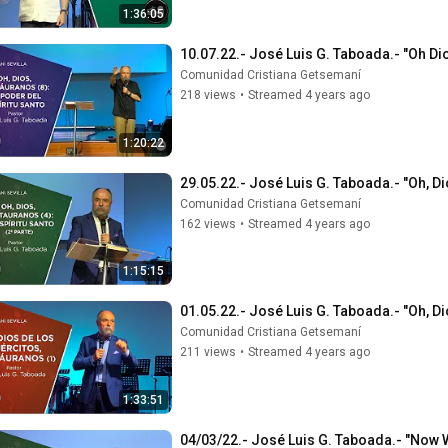
1:36:05
10.07.22.- José Luis G. Taboada.- "Oh Dio
Comunidad Cristiana Getsemaní
218 views
•
Streamed 4 years ago
1:20:22
29.05.22.- José Luis G. Taboada.- "Oh, Dio
Comunidad Cristiana Getsemaní
162 views
•
Streamed 4 years ago
1:15:15
01.05.22.- José Luis G. Taboada.- "Oh, Di
Comunidad Cristiana Getsemaní
211 views
•
Streamed 4 years ago
1:33:51
04/03/22.- José Luis G. Taboada.- "Now