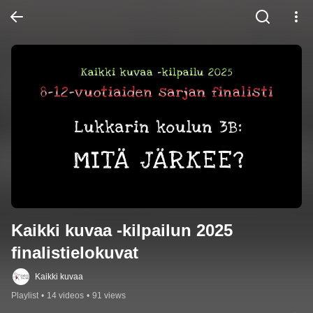
Kaikki kuvaa -kilpailun 2025 
finalistielokuvat
Kaikki kuvaa
Playlist
•
14 videos
•
91 views