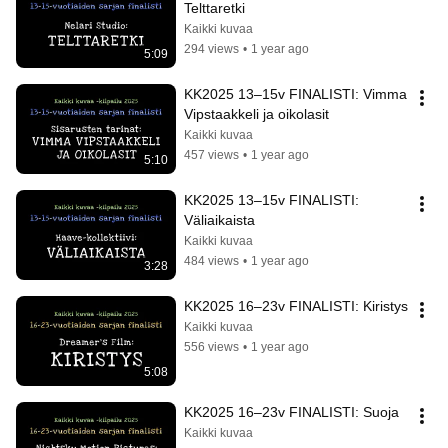
Telttaretki
Kaikki kuvaa
294 views
•
1 year ago
5:09
KK2025 13–15v FINALISTI: Vimma 
Vipstaakkeli ja oikolasit
Kaikki kuvaa
457 views
•
1 year ago
5:10
KK2025 13–15v FINALISTI: 
Väliaikaista
Kaikki kuvaa
484 views
•
1 year ago
3:28
KK2025 16–23v FINALISTI: Kiristys
Kaikki kuvaa
556 views
•
1 year ago
5:08
KK2025 16–23v FINALISTI: Suoja
Kaikki kuvaa