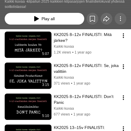
Kaikki kuvaa -kilpailun 2025 kaikkien kilpasarjojen finalistielokuvat yhdessä 
soittolistassa!
Play all
KK2025 8–12v FINALISTI: Mitä 
järkee?
Kaikki kuvaa
1.2K views
•
1 year ago
5:07
KK2025 8–12v FINALISTI: Se, joka 
valittiin
Kaikki kuvaa
371 views
•
1 year ago
3:15
KK2025 8–12v FINALISTI: Don't 
Panic
Kaikki kuvaa
677 views
•
1 year ago
5:10
KK2025 13–15v FINALISTI: 