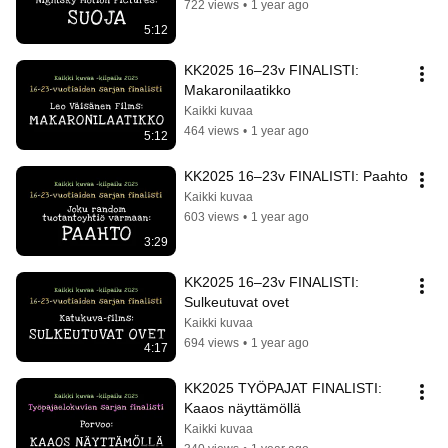
722 views
•
1 year ago
5:12
KK2025 16–23v FINALISTI: 
Makaronilaatikko
Kaikki kuvaa
464 views
•
1 year ago
5:12
KK2025 16–23v FINALISTI: Paahto
Kaikki kuvaa
603 views
•
1 year ago
3:29
KK2025 16–23v FINALISTI: 
Sulkeutuvat ovet
Kaikki kuvaa
694 views
•
1 year ago
4:17
KK2025 TYÖPAJAT FINALISTI: 
Kaaos näyttämöllä
Kaikki kuvaa