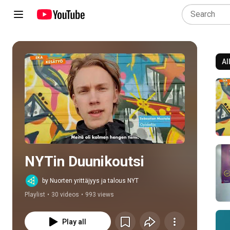
Al
Play all
NYTin Duunikoutsi
by Nuorten yrittäjyys ja talous NYT
Playlist
•
30 videos
•
993 views
Play all