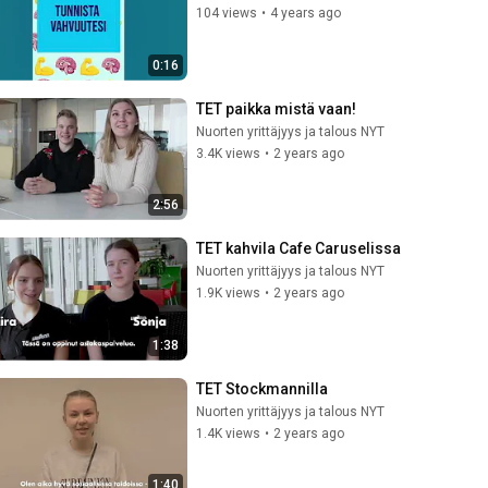
104 views
•
4 years ago
0:16
TET paikka mistä vaan!
Nuorten yrittäjyys ja talous NYT
3.4K views
•
2 years ago
2:56
TET kahvila Cafe Caruselissa
Nuorten yrittäjyys ja talous NYT
1.9K views
•
2 years ago
1:38
TET Stockmannilla
Nuorten yrittäjyys ja talous NYT
1.4K views
•
2 years ago
1:40