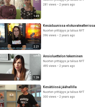
281 views
•
2 years ago
1:49
Kesäduunissa elokuvateatterissa
Nuorten yrittäjyys ja talous NYT
396 views
•
2 years ago
2:21
Ansioluettelon tekeminen
Nuorten yrittäjyys ja talous NYT
495 views
•
2 years ago
1:26
Kesätöissä jäähallilla
Nuorten yrittäjyys ja talous NYT
300 views
•
2 years ago