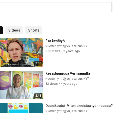
l
Videos
Shorts
Eka kesätyö
Nuorten yrittäjyys ja talous NYT
1.3K views
•
2 years ago
2:36
Kesäduunissa Vermannilla
Nuorten yrittäjyys ja talous NYT
82 views
•
4 years ago
2:41
Duunikoutsi: Miten onnistua työnhaussa?
Nuorten yrittäjyys ja talous NYT