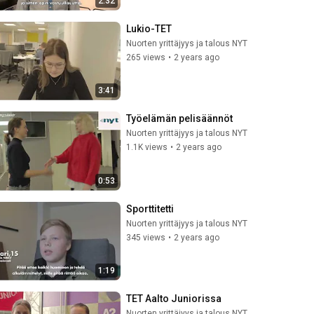
2:32
Lukio-TET
Nuorten yrittäjyys ja talous NYT
265 views
•
2 years ago
3:41
Työelämän pelisäännöt
Nuorten yrittäjyys ja talous NYT
1.1K views
•
2 years ago
0:53
Sporttitetti
Nuorten yrittäjyys ja talous NYT
345 views
•
2 years ago
1:19
TET Aalto Juniorissa
Nuorten yrittäjyys ja talous NYT