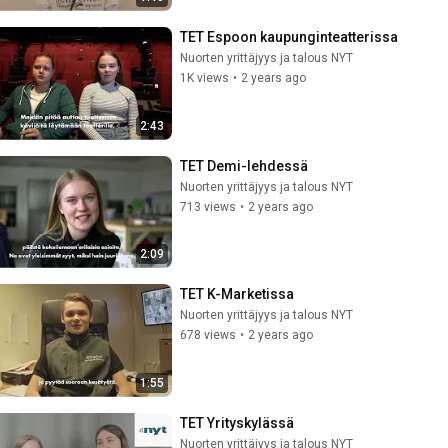
TET Espoon kaupunginteatterissa
Nuorten yrittäjyys ja talous NYT
1K views
•
2 years ago
2:43
TET Demi-lehdessä
Nuorten yrittäjyys ja talous NYT
713 views
•
2 years ago
2:09
TET K-Marketissa
Nuorten yrittäjyys ja talous NYT
678 views
•
2 years ago
1:55
TET Yrityskylässä
Nuorten yrittäjyys ja talous NYT