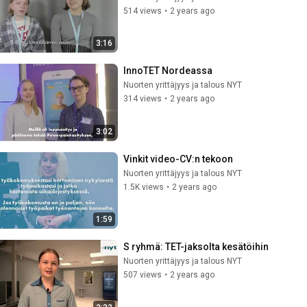
514 views
•
2 years ago
3:16
InnoTET Nordeassa
Nuorten yrittäjyys ja talous NYT
314 views
•
2 years ago
3:02
Vinkit video-CV:n tekoon
Nuorten yrittäjyys ja talous NYT
1.5K views
•
2 years ago
1:59
S ryhmä: TET-jaksolta kesätöihin
Nuorten yrittäjyys ja talous NYT
507 views
•
2 years ago