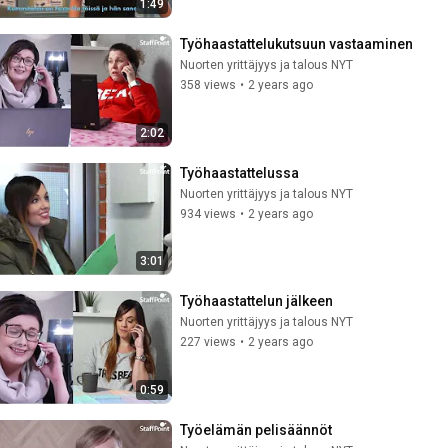
1:49
Työhaastattelukutsuun vastaaminen
Nuorten yrittäjyys ja talous NYT
358 views
•
2 years ago
2:02
Työhaastattelussa
Nuorten yrittäjyys ja talous NYT
934 views
•
2 years ago
3:01
Työhaastattelun jälkeen
Nuorten yrittäjyys ja talous NYT
227 views
•
2 years ago
0:59
Työelämän pelisäännöt