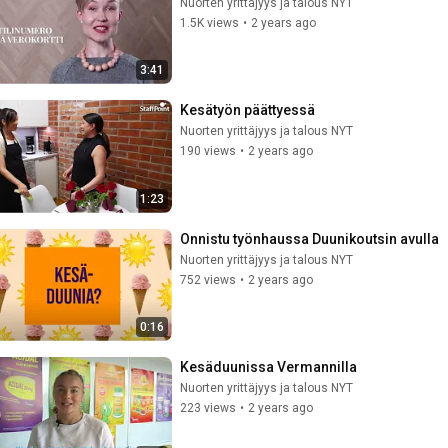
Nuorten yrittäjyys ja talous NYT
1.5K views
•
2 years ago
3:41
Kesätyön päättyessä
Nuorten yrittäjyys ja talous NYT
190 views
•
2 years ago
1:23
Onnistu työnhaussa Duunikoutsin avulla
Nuorten yrittäjyys ja talous NYT
752 views
•
2 years ago
0:16
Kesäduunissa Vermannilla
Nuorten yrittäjyys ja talous NYT
223 views
•
2 years ago