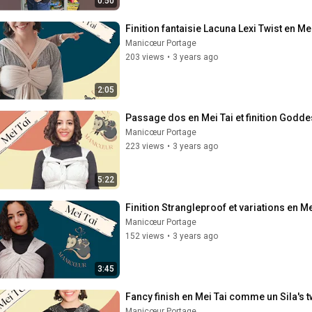
0:50
Finition fantaisie Lacuna Lexi Twist en Me
Manicœur Portage
203 views
•
3 years ago
2:05
Passage dos en Mei Tai et finition Goddes
Manicœur Portage
223 views
•
3 years ago
5:22
Finition Strangleproof et variations en M
Manicœur Portage
152 views
•
3 years ago
3:45
Fancy finish en Mei Tai comme un Sila's twi
Manicœur Portage