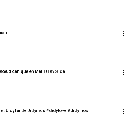
nish
on nœud celtique en Mei Tai hybride
isse : DidyTai de Didymos #didylove #didymos 