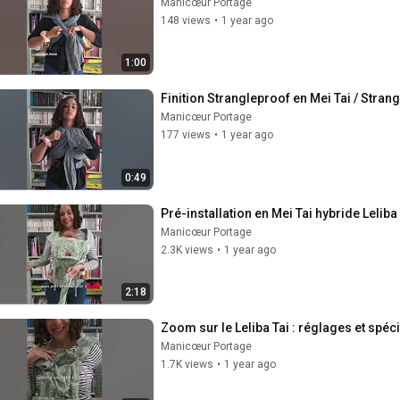
Manicœur Portage
148 views
•
1 year ago
1:00
Finition Strangleproof en Mei Tai / Stran
Manicœur Portage
177 views
•
1 year ago
0:49
Pré-installation en Mei Tai hybride Leliba
Manicœur Portage
2.3K views
•
1 year ago
2:18
Zoom sur le Leliba Tai : réglages et spéci
Manicœur Portage
1.7K views
•
1 year ago