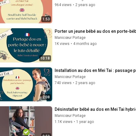
964 views
•
2 years ago
1:53
Manicœur Portage
1K views
•
4 months ago
10:18
Installation au dos en Mei Tai : passage 
Manicœur Portage
740 views
•
2 years ago
2:08
Désinstaller bébé au dos en Mei Tai hybri
Manicœur Portage
1.1K views
•
1 year ago