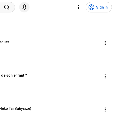
Sign in
 nouer
 de son enfant ?
(Neko Tai Babysize)