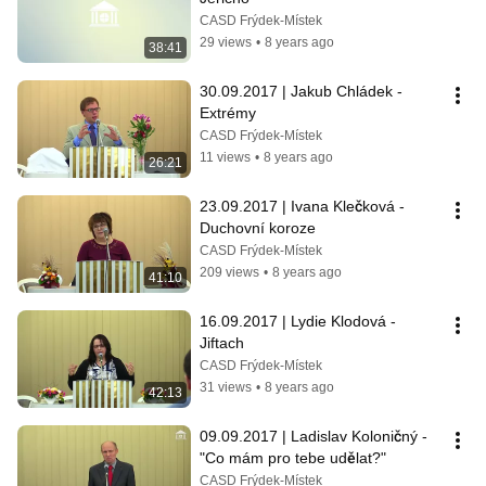
CASD Frýdek-Místek
29 views
•
8 years ago
38:41
30.09.2017 | Jakub Chládek - 
Extrémy
CASD Frýdek-Místek
11 views
•
8 years ago
26:21
23.09.2017 | Ivana Klečková - 
Duchovní koroze
CASD Frýdek-Místek
209 views
•
8 years ago
41:10
16.09.2017 | Lydie Klodová - 
Jiftach
CASD Frýdek-Místek
31 views
•
8 years ago
42:13
09.09.2017 | Ladislav Koloničný - 
"Co mám pro tebe udělat?"
CASD Frýdek-Místek