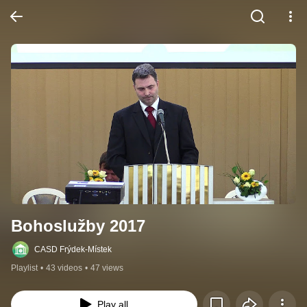
Bohoslužby 2017
CASD Frýdek-Místek
Playlist
•
43 videos
•
47 views
Play all