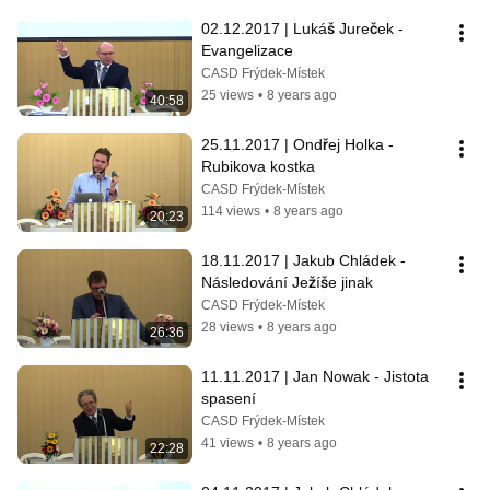
02.12.2017 | Lukáš Jureček - 
Evangelizace
CASD Frýdek-Místek
25 views
•
8 years ago
40:58
25.11.2017 | Ondřej Holka - 
Rubikova kostka
CASD Frýdek-Místek
114 views
•
8 years ago
20:23
18.11.2017 | Jakub Chládek - 
Následování Ježíše jinak
CASD Frýdek-Místek
28 views
•
8 years ago
26:36
11.11.2017 | Jan Nowak - Jistota 
spasení
CASD Frýdek-Místek
41 views
•
8 years ago
22:28