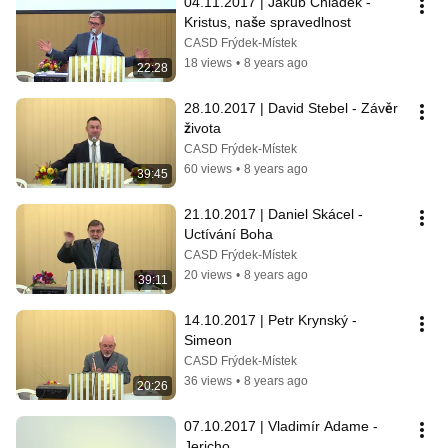
04.11.2017 | Jakub Chládek - 
Kristus, naše spravedlnost
CASD Frýdek-Místek
18 views
•
8 years ago
22:28
28.10.2017 | David Stebel - Závěr 
života
CASD Frýdek-Místek
60 views
•
8 years ago
39:45
21.10.2017 | Daniel Skácel - 
Uctívání Boha
CASD Frýdek-Místek
20 views
•
8 years ago
39:11
14.10.2017 | Petr Krynský - 
Simeon
CASD Frýdek-Místek
36 views
•
8 years ago
20:26
07.10.2017 | Vladimír Adame - 
Jericho