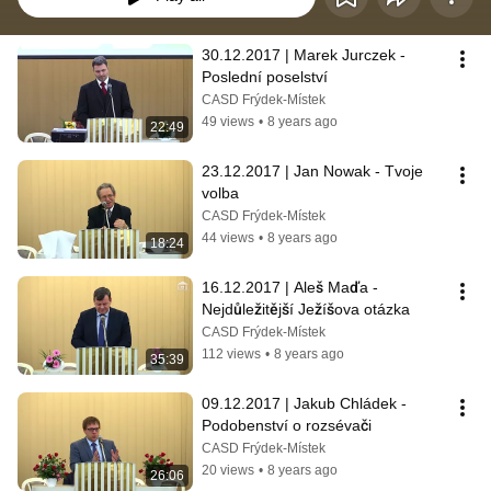
30.12.2017 | Marek Jurczek - 
Poslední poselství
CASD Frýdek-Místek
49 views
•
8 years ago
22:49
23.12.2017 | Jan Nowak - Tvoje 
volba
CASD Frýdek-Místek
44 views
•
8 years ago
18:24
16.12.2017 | Aleš Maďa - 
Nejdůležitější Ježíšova otázka
CASD Frýdek-Místek
112 views
•
8 years ago
35:39
09.12.2017 | Jakub Chládek - 
Podobenství o rozsévači
CASD Frýdek-Místek
20 views
•
8 years ago
26:06