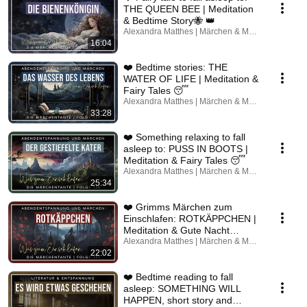
THE QUEEN BEE | Meditation
& Bedtime Story🐝 👑
Alexandra Matthes | Märchen & Meditation
16:04
❤️ Bedtime stories: THE
WATER OF LIFE | Meditation &
Fairy Tales 😴
Alexandra Matthes | Märchen & Meditation
33:28
❤️ Something relaxing to fall
asleep to: PUSS IN BOOTS |
Meditation & Fairy Tales 😴
Alexandra Matthes | Märchen & Meditation
25:34
❤️ Grimms Märchen zum
Einschlafen: ROTKÄPPCHEN |
Meditation & Gute Nacht
Geschichte 😴
Alexandra Matthes | Märchen & Meditation
22:02
❤️ Bedtime reading to fall
asleep: SOMETHING WILL
HAPPEN, short story and