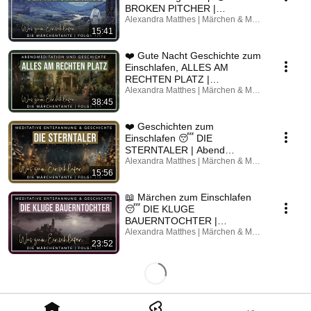
BROKEN PITCHER |
Relaxation & Wisdom
Alexandra Matthes | Märchen & Meditation
15:41
❤️ Gute Nacht Geschichte zum
Einschlafen, ALLES AM
RECHTEN PLATZ |
Entspannung & Märchen ✨ 😴
Alexandra Matthes | Märchen & Meditation
38:45
❤️ Geschichten zum
Einschlafen 😴 DIE
STERNTALER | Abend
Entspannung & Märchen ✨
Alexandra Matthes | Märchen & Meditation
15:56
📖 Märchen zum Einschlafen
😴 DIE KLUGE
BAUERNTOCHTER |
Entspannung & Gute Nacht
Alexandra Matthes | Märchen & Meditation
23:52
Geschichte ✨