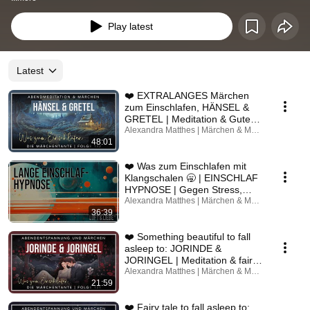
Play latest
Latest
❤️ EXTRALANGES Märchen
zum Einschlafen, HÄNSEL &
GRETEL | Meditation & Gute
Nacht Geschichte 😴
Alexandra Matthes | Märchen & Meditation
48:01
❤️ Was zum Einschlafen mit
Klangschalen 🥱 | EINSCHLAF
HYPNOSE | Gegen Stress,
zum Entspannen
Alexandra Matthes | Märchen & Meditation
36:39
❤️ Something beautiful to fall
asleep to: JORINDE &
JORINGEL | Meditation & fairy
tales for a pea...
Alexandra Matthes | Märchen & Meditation
21:59
❤️ Fairy tale to fall asleep to: