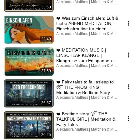
relaxation 😴
Alexandra Matthes | Märchen & Meditation
33:50
❤️ Was zum Einschlafen: Luft &
Liebe ABEND-MEDITATION,
Einschlafroutine für einen
guten Schlaf ✨
Alexandra Matthes | Märchen & Meditation
22:40
❤️ MEDITATION MUSIC |
EINSCHLAF KLÄNGE |
Klangreise zum Entspannen
✨🎶
Alexandra Matthes | Märchen & Meditation
37:59
❤️ Fairy tales to fall asleep to
😴 THE FROG KING |
Meditation & Bedtime Story
Alexandra Matthes | Märchen & Meditation
26:57
❤️ Bedtime story 😴 THE
TALKFUL GIRL | Meditation &
Fairy Tales
Alexandra Matthes | Märchen & Meditation
20:25