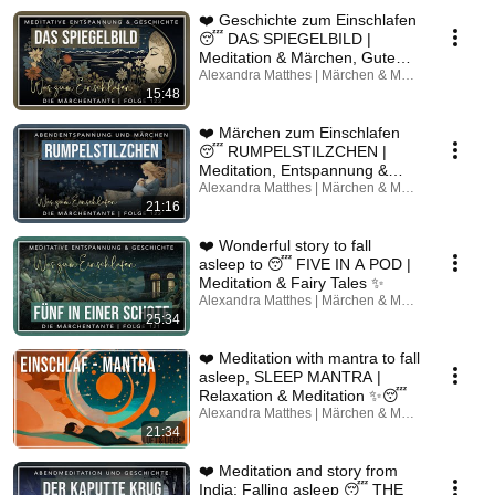
❤️ Geschichte zum Einschlafen
😴 DAS SPIEGELBILD |
Meditation & Märchen, Gute
Nacht
Alexandra Matthes | Märchen & Meditation
15:48
❤️ Märchen zum Einschlafen
😴 RUMPELSTILZCHEN |
Meditation, Entspannung &
Gutenachtgeschichte ✨
Alexandra Matthes | Märchen & Meditation
21:16
❤️ Wonderful story to fall
asleep to 😴 FIVE IN A POD |
Meditation & Fairy Tales ✨
Alexandra Matthes | Märchen & Meditation
25:34
❤️ Meditation with mantra to fall
asleep, SLEEP MANTRA |
Relaxation & Meditation ✨😴
Alexandra Matthes | Märchen & Meditation
21:34
❤️ Meditation and story from
India: Falling asleep 😴 THE