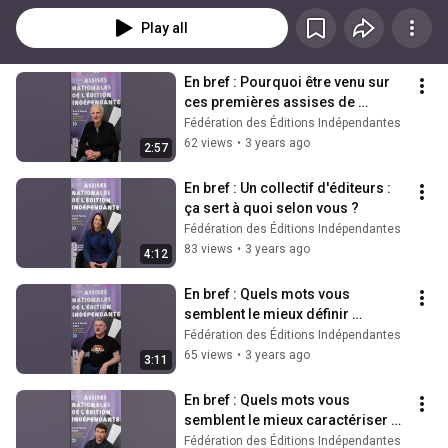
Play all
En bref : Pourquoi être venu sur 
ces premières assises de 
l'édition indépendante ?
Fédération des Éditions Indépendantes
62 views
•
3 years ago
2:57
En bref : Un collectif d'éditeurs : 
ça sert à quoi selon vous ?
Fédération des Éditions Indépendantes
83 views
•
3 years ago
4:12
En bref : Quels mots vous 
semblent le mieux définir 
l'indépendance ? Et pourquoi ?
Fédération des Éditions Indépendantes
65 views
•
3 years ago
3:11
En bref : Quels mots vous 
semblent le mieux caractériser 
l'activité d'éditeur ? Et pourquoi ?
Fédération des Éditions Indépendantes