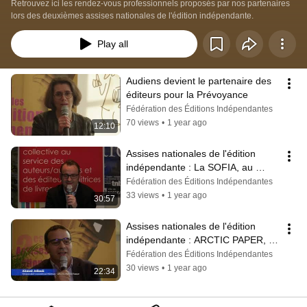
Retrouvez ici les rendez-vous professionnels proposés par nos partenaires 
lors des deuxièmes assises nationales de l'édition indépendante.
Play all
Audiens devient le partenaire des 
éditeurs pour la Prévoyance
Fédération des Éditions Indépendantes
70 views
•
1 year ago
12:10
Assises nationales de l'édition 
indépendante : La SOFIA, au 
service des auteurs et des éditeurs
Fédération des Éditions Indépendantes
33 views
•
1 year ago
30:57
Assises nationales de l'édition 
indépendante : ARCTIC PAPER, au 
service du livre de qualité
Fédération des Éditions Indépendantes
30 views
•
1 year ago
22:34