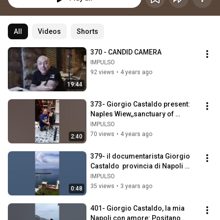
All
Videos
Shorts
370 - CANDID CAMERA
IMPULSO
92 views
•
4 years ago
19:44
373- Giorgio Castaldo present: 
Naples Wiew,,sanctuary of 
Apollo,Vesuvius Volcano
IMPULSO
70 views
•
4 years ago
2:40
379- il documentarista Giorgio 
Castaldo  provincia di Napoli 
:Vico Equense
IMPULSO
35 views
•
3 years ago
0:48
401- Giorgio Castaldo, la mia 
Napoli con amore: Positano