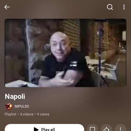
Napoli
IMPULSO
Playlist
•
4 videos
•
9 views
Play all