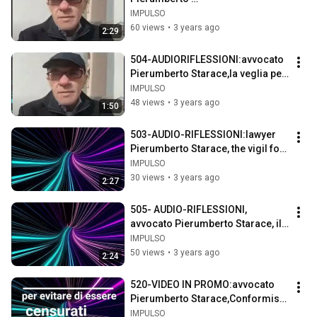
Starace,L'eterogenesi dei fini: la 
IMPULSO
foresta che cresce.
60 views
•
3 years ago
2:29
504-AUDIORIFLESSIONI:avvocato 
Pierumberto Starace,la veglia per 
la Costituzione
IMPULSO
48 views
•
3 years ago
1:50
503-AUDIO-RIFLESSIONI:lawyer 
Pierumberto Starace, the vigil for 
the Constitution.
IMPULSO
30 views
•
3 years ago
2:27
505- AUDIO-RIFLESSIONI, 
avvocato Pierumberto Starace, il 
denaro contante è libertà non un 
IMPULSO
crimine
50 views
•
3 years ago
2:24
520-VIDEO IN PROMO:avvocato 
Pierumberto Starace,Conformisti, 
schiavi o servi?
IMPULSO