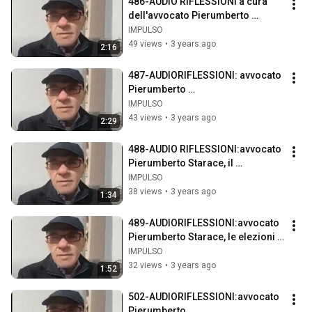
486-AUDIO RIFLESSIONI a cura 
dell'avvocato Pierumberto 
Starace NO TIME TO DIE
IMPULSO
49 views
•
3 years ago
2:16
487-AUDIORIFLESSIONI: avvocato 
Pierumberto 
Starace:l"astensionismo 
IMPULSO
costituente "...boh......
43 views
•
3 years ago
2:29
488-AUDIO RIFLESSIONI:avvocato 
Pierumberto Starace, il 
turbocapitalismo.
IMPULSO
38 views
•
3 years ago
1:34
489-AUDIORIFLESSIONI:avvocato 
Pierumberto Starace, le elezioni 
del Midterm
IMPULSO
32 views
•
3 years ago
1:52
502-AUDIORIFLESSIONI:avvocato 
Pierumberto 