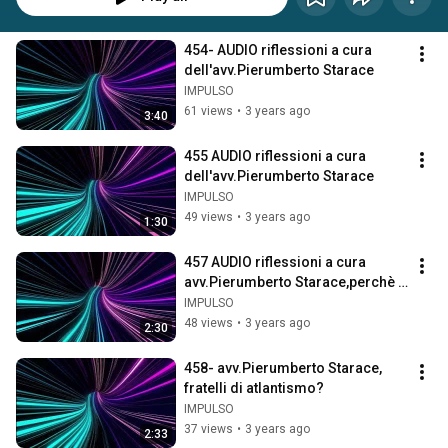
454- AUDIO riflessioni a cura 
dell'avv.Pierumberto Starace
IMPULSO
61 views
•
3 years ago
3:40
455 AUDIO riflessioni a cura 
dell'avv.Pierumberto Starace
IMPULSO
49 views
•
3 years ago
1:30
457 AUDIO riflessioni a cura 
avv.Pierumberto Starace,perchè 
un cittadino decide di fare 
IMPULSO
politica?
48 views
•
3 years ago
2:30
458- avv.Pierumberto Starace, 
fratelli di atlantismo?
IMPULSO
37 views
•
3 years ago
2:33