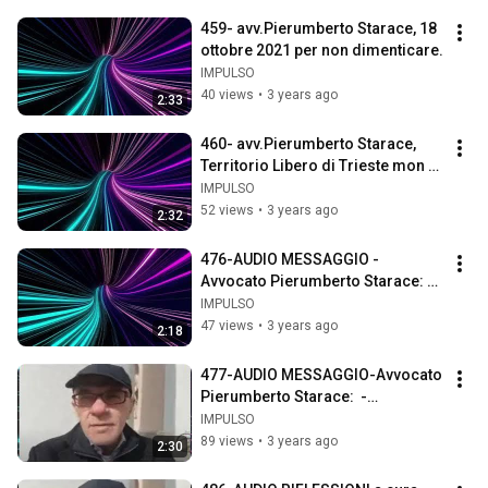
459- avv.Pierumberto Starace, 18 
ottobre 2021 per non dimenticare.
IMPULSO
40 views
•
3 years ago
2:33
460- avv.Pierumberto Starace, 
Territorio Libero di Trieste mon 
amour
IMPULSO
52 views
•
3 years ago
2:32
476-AUDIO MESSAGGIO -
Avvocato Pierumberto Starace: 
governo  Fratelli della Nato o 
IMPULSO
Fratelli d'Italia?
47 views
•
3 years ago
2:18
477-AUDIO MESSAGGIO-Avvocato 
Pierumberto Starace:  -
Astensionismo costituente? 
IMPULSO
Mah!?
89 views
•
3 years ago
2:30