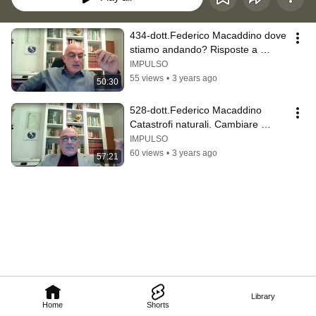
434-dott.Federico Macaddino dove 
stiamo andando? Risposte a 
quesiti di polica economia facile
IMPULSO
55 views
•
3 years ago
50:30
528-dott.Federico Macaddino 
Catastrofi naturali. Cambiare 
l'ottica
IMPULSO
60 views
•
3 years ago
57:21
Library
Home
Shorts