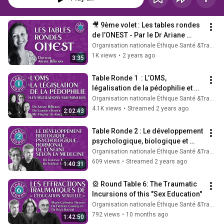
🎥 9ème volet : Les tables rondes 
de l’ONEST - Par le Dr Ariane 
Bilheran
Organisation nationale Éthique Santé &Transparence
1K views
•
2 years ago
3:35
Table Ronde 1  : L’OMS, 
légalisation de la pédophilie et 
mutilations sur mineurs
Organisation nationale Éthique Santé &Transparence
4.1K views
•
Streamed 2 years ago
2:02:43
Table Ronde 2 : Le développement 
psychologique, biologique et 
hormonal de l’enfant selon la 
Organisation nationale Éthique Santé &Transparence
médecine
609 views
•
Streamed 2 years ago
1:40:31
🎡 Round Table 6: The Traumatic 
Incursions of this "Sex Education"
Organisation nationale Éthique Santé &Transparence
792 views
•
10 months ago
1:42:50