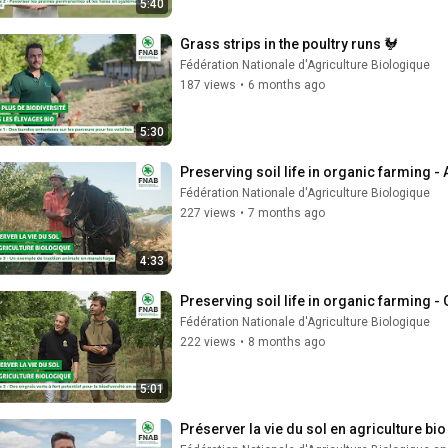
5:40
Grass strips in the poultry runs 🐓
Fédération Nationale d'Agriculture Biologique
187 views
•
6 months ago
5:30
Preserving soil life in organic farming -
Fédération Nationale d'Agriculture Biologique
227 views
•
7 months ago
4:33
Preserving soil life in organic farming -
Fédération Nationale d'Agriculture Biologique
222 views
•
8 months ago
5:01
Préserver la vie du sol en agriculture bio