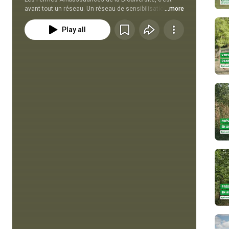
avant tout un réseau. Un réseau de sensibilisation et 
...more
d’échanges entre agriculteur.rices bio et naturalistes 
pour expérimenter et valoriser toutes les pratiques 
Play all
favorables à la biodiversité 🐝🌼