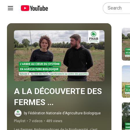
Play all
A LA DÉCOUVERTE DES 
FERMES 
AMBASSADRICES DE 
by Fédération Nationale d'Agriculture Biologique
Playlist
•
7 videos
•
489 views
LA BIODIVERSITÉ 🦋📺
Les Fermes Ambassadrices de la Biodiversité, c’est 