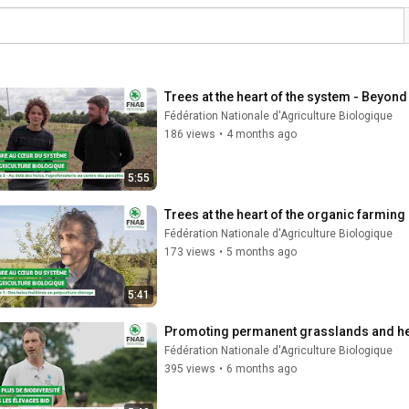
Trees at the heart of the system - Beyond 
Fédération Nationale d'Agriculture Biologique
186 views
•
4 months ago
5:55
Trees at the heart of the organic farming
Fédération Nationale d'Agriculture Biologique
173 views
•
5 months ago
5:41
Promoting permanent grasslands and he
Fédération Nationale d'Agriculture Biologique
395 views
•
6 months ago