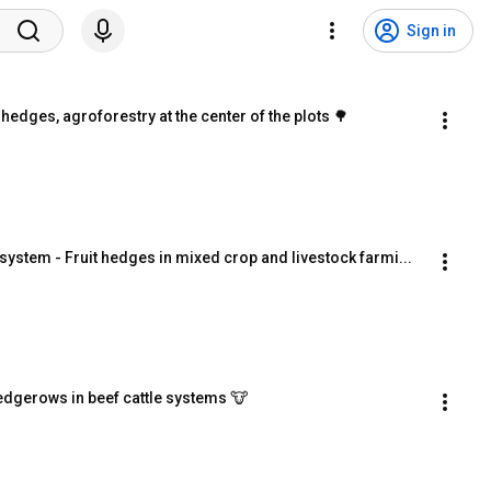
Sign in
hedges, agroforestry at the center of the plots 🌳
 system - Fruit hedges in mixed crop and livestock farmi...
dgerows in beef cattle systems 🐮