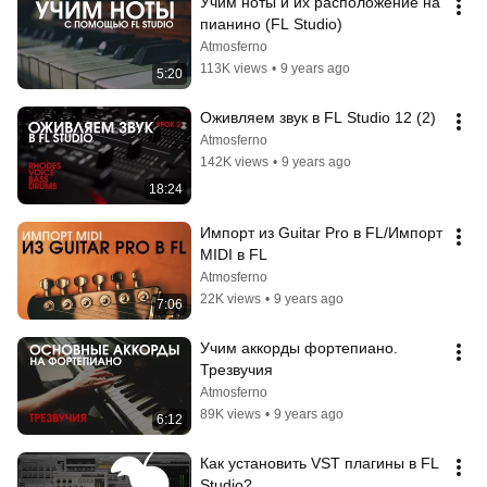
Учим ноты и их расположение на 
пианино (FL Studio)
Atmosferno
113K views
•
9 years ago
5:20
Оживляем звук в FL Studio 12 (2)
Atmosferno
142K views
•
9 years ago
18:24
Импорт из Guitar Pro в FL/Импорт 
MIDI в FL
Atmosferno
22K views
•
9 years ago
7:06
Учим аккорды фортепиано. 
Трезвучия
Atmosferno
89K views
•
9 years ago
6:12
Как установить VST плагины в FL 
Studio?