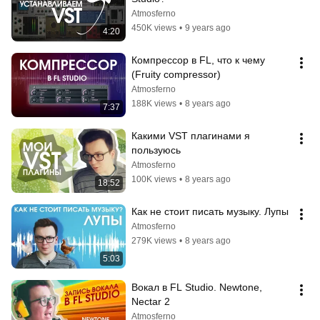
Atmosferno
450K views
•
9 years ago
4:20
Компрессор в FL, что к чему 
(Fruity compressor)
Atmosferno
188K views
•
8 years ago
7:37
Какими VST плагинами я 
пользуюсь
Atmosferno
100K views
•
8 years ago
18:52
Как не стоит писать музыку. Лупы
Atmosferno
279K views
•
8 years ago
5:03
Вокал в FL Studio. Newtone, 
Nectar 2
Atmosferno