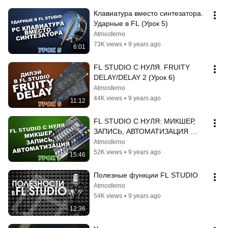
Клавиатура вместо синтезатора. 
Ударные в FL (Урок 5)
Atmosferno
73K views
•
9 years ago
6:01
FL STUDIO С НУЛЯ. FRUITY 
DELAY/DELAY 2 (Урок 6)
Atmosferno
44K views
•
9 years ago
11:12
FL STUDIO С НУЛЯ: МИКШЕР, 
ЗАПИСЬ, АВТОМАТИЗАЦИЯ 
(Урок 7)
Atmosferno
52K views
•
9 years ago
15:46
Полезные функции FL STUDIO
Atmosferno
54K views
•
9 years ago
12:36