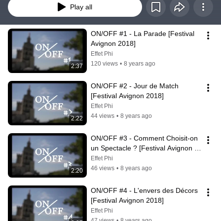
Play all
ON/OFF #1 - La Parade [Festival 
Avignon 2018]
Effet Phi
120 views
•
8 years ago
2:37
ON/OFF #2 - Jour de Match 
[Festival Avignon 2018]
Effet Phi
44 views
•
8 years ago
2:22
ON/OFF #3 - Comment Choisit-on 
un Spectacle ? [Festival Avignon 
2018]
Effet Phi
46 views
•
8 years ago
2:20
ON/OFF #4 - L'envers des Décors 
[Festival Avignon 2018]
Effet Phi
47 views
•
8 years ago