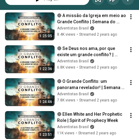
🔴 A missão da Igreja em meio ao 
Grande Conflito | Semana do 
Espírito de Profecia
Adventistas Brasil
8.4K views
•
Streamed 2 years ago
1:25:05
🔴 Se Deus nos ama, por que 
existe um grande conflito? | 
Semana do Espírito de Profecia
Adventistas Brasil
6.8K views
•
Streamed 2 years ago
1:22:36
🔴 O Grande Conflito: um 
panorama revelador! | Semana 
do Espírito de Profecia
Adventistas Brasil
7.8K views
•
Streamed 2 years ago
1:24:46
🔴 Ellen White and Her Prophetic 
Role | Spirit of Prophecy Week
Adventistas Brasil
11K views
•
Streamed 2 years ago
1:23:51