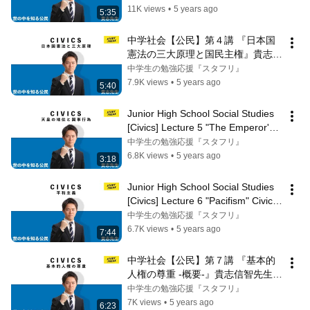
11K views
•
5 years ago
5:35
中学社会【公民】第４講 『日本国
憲法の三大原理と国民主権』貴志信
智先生の公民
中学生の勉強応援『スタフリ』
7.9K views
•
5 years ago
5:40
Junior High School Social Studies 
[Civics] Lecture 5 "The Emperor's 
Status and State Acts" Civics...
中学生の勉強応援『スタフリ』
6.8K views
•
5 years ago
3:18
Junior High School Social Studies 
[Civics] Lecture 6 "Pacifism" Civics 
by Professor Nobutomo Kishi
中学生の勉強応援『スタフリ』
6.7K views
•
5 years ago
7:44
中学社会【公民】第７講 『基本的
人権の尊重 -概要-』貴志信智先生の
公民
中学生の勉強応援『スタフリ』
7K views
•
5 years ago
6:23