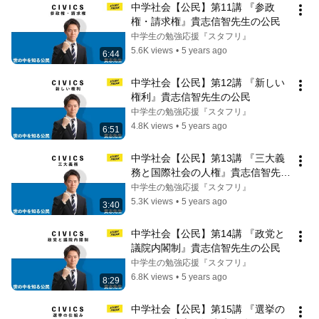
中学社会【公民】第11講 『参政
権・請求権』貴志信智先生の公民
中学生の勉強応援『スタフリ』
5.6K views
•
5 years ago
6:44
中学社会【公民】第12講 『新しい
権利』貴志信智先生の公民
中学生の勉強応援『スタフリ』
4.8K views
•
5 years ago
6:51
中学社会【公民】第13講 『三大義
務と国際社会の人権』貴志信智先生
の公民
中学生の勉強応援『スタフリ』
5.3K views
•
5 years ago
3:40
中学社会【公民】第14講 『政党と
議院内閣制』貴志信智先生の公民
中学生の勉強応援『スタフリ』
6.8K views
•
5 years ago
8:29
中学社会【公民】第15講 『選挙の