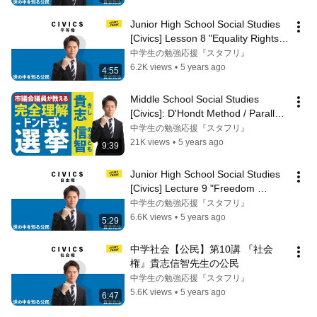
Junior High School Social Studies 
[Civics] Lesson 8 "Equality Rights" 
Civics by Professor Nobutom...
中学生の勉強応援『スタフリ』
6.2K views
•
5 years ago
4:55
Middle School Social Studies 
[Civics]: D'Hondt Method / Parallel 
Voting System / Open List Propor...
中学生の勉強応援『スタフリ』
21K views
•
5 years ago
9:39
Junior High School Social Studies 
[Civics] Lecture 9 "Freedom 
Rights" Civics by Professor 
中学生の勉強応援『スタフリ』
Nobutom...
6.6K views
•
5 years ago
5:29
中学社会【公民】第10講 『社会
権』貴志信智先生の公民
中学生の勉強応援『スタフリ』
5.6K views
•
5 years ago
6:47