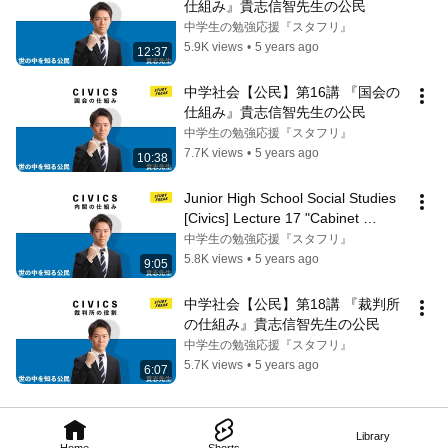
仕組み』貴志信智先生の公民
中学生の勉強応援『スタフリ』
5.9K views
•
5 years ago
12:37
中学社会【公民】第16講 『国会の
仕組み』貴志信智先生の公民
中学生の勉強応援『スタフリ』
7.7K views
•
5 years ago
10:38
Junior High School Social Studies 
[Civics] Lecture 17 "Cabinet 
Structure" by Professor Nobutomo 
中学生の勉強応援『スタフリ』
K...
5.8K views
•
5 years ago
9:05
中学社会【公民】第18講 『裁判所
の仕組み』貴志信智先生の公民
中学生の勉強応援『スタフリ』
5.7K views
•
5 years ago
6:07
Library