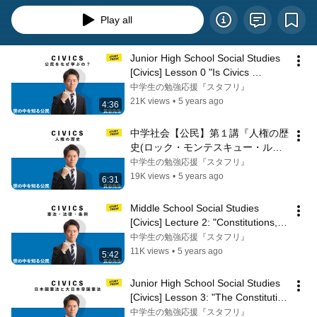
Play all
Junior High School Social Studies 
[Civics] Lesson 0 "Is Civics 
Necessary?" Civics by Professor 
中学生の勉強応援『スタフリ』
No...
21K views
•
5 years ago
4:36
中学社会【公民】第１講『人権の歴
史(ロック・モンテスキュー・ルソ
ー)』貴志信智先生の公民
中学生の勉強応援『スタフリ』
19K views
•
5 years ago
6:31
Middle School Social Studies 
[Civics] Lecture 2: "Constitutions, 
Laws, and Ordinances" with Mr. T...
中学生の勉強応援『スタフリ』
11K views
•
5 years ago
5:42
Junior High School Social Studies 
[Civics] Lesson 3: "The Constitution 
of Japan and the Constitut...
中学生の勉強応援『スタフリ』