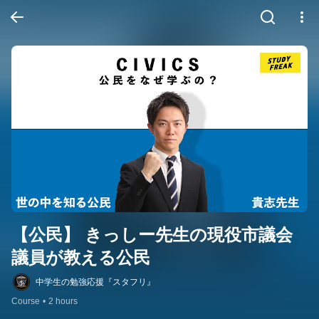
【公民】 きっしー先生の現役市議会
議員が教える公民
中学生の勉強応援『スタフリ』
Course
•
2 hours