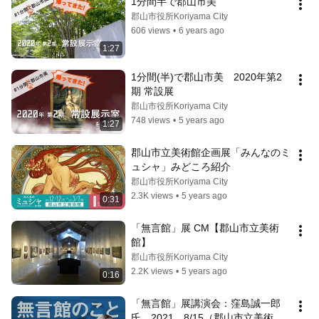
1分間半で郡山市美
郡山市役所Koriyama City
606 views
•
6 years ago
1:27
1分間(半)で郡山市美　2020年第2
期 常設展
郡山市役所Koriyama City
748 views
•
5 years ago
1:27
郡山市立美術館企画展「みんなのミ
ュシャ」みどころ紹介
郡山市役所Koriyama City
2.3K views
•
5 years ago
0:31
「無言館」展 CM【郡山市立美術
館】
郡山市役所Koriyama City
2.2K views
•
5 years ago
0:16
「無言館」展講演会：窪島誠一郎
氏　2021．8/15（郡山市立美術