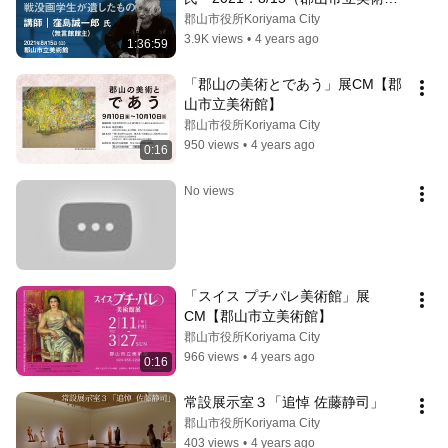
館）
郡山市役所Koriyama City
3.9K views
•
4 years ago
1:36:59
「郡山の美術とであう」展CM【郡
山市立美術館】
郡山市役所Koriyama City
950 views
•
4 years ago
0:16
No views
「スイス プチパレ美術館」展 
CM【郡山市立美術館】
郡山市役所Koriyama City
966 views
•
4 years ago
0:16
常設展示室３「追悼 佐藤静司」
郡山市役所Koriyama City
403 views
•
4 years ago