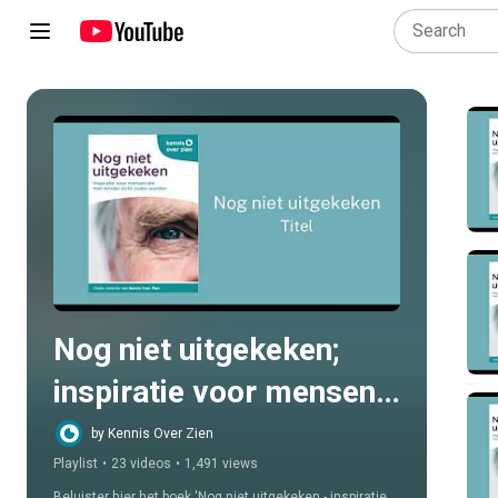
Play all
Nog niet uitgekeken; 
inspiratie voor mensen 
die met minder zicht 
by Kennis Over Zien
Playlist
•
23 videos
•
1,491 views
ouder worden
Beluister hier het boek 'Nog niet uitgekeken - inspiratie 