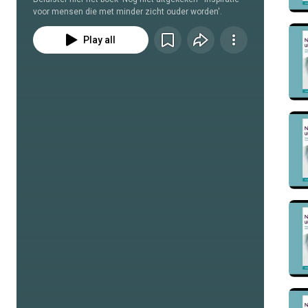
voor mensen die met minder zicht ouder worden'.
Play all