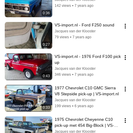
142 views
•
7 years ago
0:36
VS-import.nl - Ford F250 sound
Jacques van der Klooster
79 views
•
7 years ago
0:27
VS-import.nl - 1976 Ford F100 pick 
up
Jacques van der Klooster
346 views
•
7 years ago
0:43
1977 Chevrolet C10 GMC Sierra 
V8 Stepside pick-up | VS-import.nl
Jacques van der Klooster
199 views
•
6 years ago
0:33
1975 Chevrolet Cheyenne C10 
pick-up met 454 Big-Block | VS-
import.nl
Jacques van der Klooster