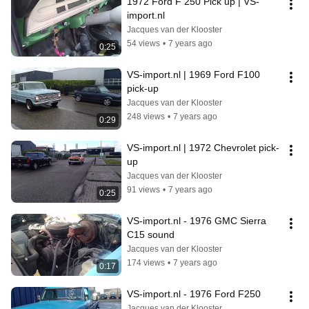
1972 Ford F 250 Pick up | VS-
import.nl
Jacques van der Klooster
54 views
•
7 years ago
0:25
VS-import.nl | 1969 Ford F100 
pick-up
Jacques van der Klooster
248 views
•
7 years ago
0:29
VS-import.nl | 1972 Chevrolet pick-
up
Jacques van der Klooster
91 views
•
7 years ago
0:25
VS-import.nl - 1976 GMC Sierra 
C15 sound
Jacques van der Klooster
174 views
•
7 years ago
0:17
VS-import.nl - 1976 Ford F250
Jacques van der Klooster