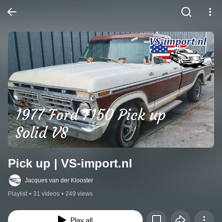
Pick up | VS-import.nl
Jacques van der Klooster
Playlist
•
31 videos
•
249 views
Play all