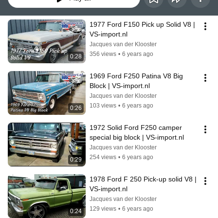
1977 Ford F150 Pick up Solid V8 | 
VS-import.nl
Jacques van der Klooster
356 views
•
6 years ago
0:28
1969 Ford F250 Patina V8 Big 
Block | VS-import.nl
Jacques van der Klooster
103 views
•
6 years ago
0:26
1972 Solid Ford F250 camper 
special big block | VS-import.nl
Jacques van der Klooster
254 views
•
6 years ago
0:29
1978 Ford F 250 Pick-up solid V8 | 
VS-import.nl
Jacques van der Klooster
129 views
•
6 years ago
0:24