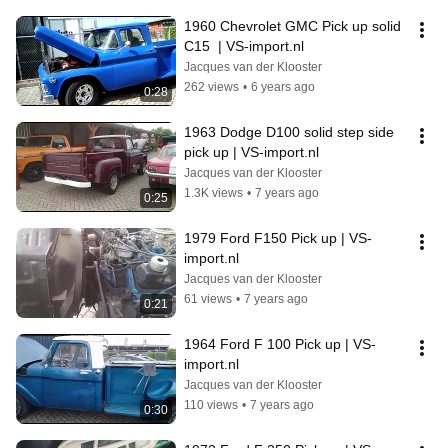
1960 Chevrolet GMC Pick up solid 
C15  | VS-import.nl
Jacques van der Klooster
262 views
•
6 years ago
0:28
1963 Dodge D100 solid step side 
pick up | VS-import.nl
Jacques van der Klooster
1.3K views
•
7 years ago
0:25
1979 Ford F150 Pick up | VS-
import.nl
Jacques van der Klooster
61 views
•
7 years ago
0:21
1964 Ford F 100 Pick up | VS-
import.nl
Jacques van der Klooster
110 views
•
7 years ago
0:30