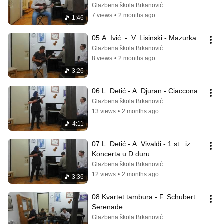
Glazbena škola Brkanović
7 views
•
2 months ago
1:46
05 A. Ivić  -  V. Lisinski - Mazurka
Glazbena škola Brkanović
8 views
•
2 months ago
3:26
06 L. Detić - A. Djuran - Ciaccona
Glazbena škola Brkanović
13 views
•
2 months ago
4:11
07 L. Detić - A. Vivaldi - 1 st.  iz 
Koncerta u D duru
Glazbena škola Brkanović
12 views
•
2 months ago
3:36
08 Kvartet tambura - F. Schubert   
Serenade
Glazbena škola Brkanović