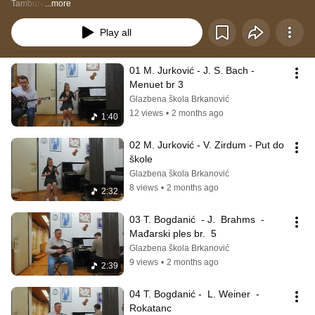
Tambure
...more
Play all
01 M. Jurković - J. S. Bach - 
Menuet br 3
Glazbena škola Brkanović
12 views
•
2 months ago
1:40
02 M. Jurković - V. Zirdum - Put do 
škole
Glazbena škola Brkanović
8 views
•
2 months ago
2:32
03 T. Bogdanić  - J.  Brahms  - 
Mađarski ples br.  5
Glazbena škola Brkanović
9 views
•
2 months ago
2:39
04 T. Bogdanić -  L. Weiner  - 
Rokatanc