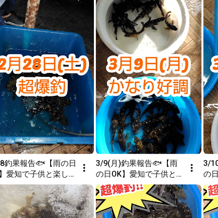
/28釣果報告🐟【雨の日
3/9(月)釣果報告🐟【雨
3/
K】愛知で子供と楽しめ
の日OK】愛知で子供と楽
の
室内釣り堀Bow’s
しめる室内釣り堀Bow’s
しめ