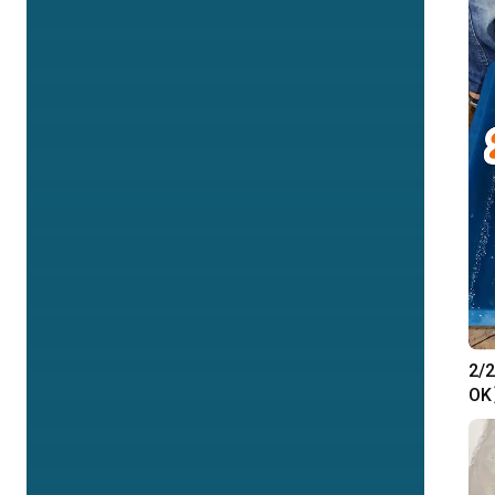
2
O
る