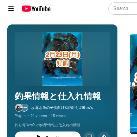
Play all
釣果情報と仕入れ情報
by 海水魚の子供向け室内釣り堀Bow's
Playlist
•
21 videos
•
15 views
釣り堀Bow’s の釣果情報と仕入れの情報