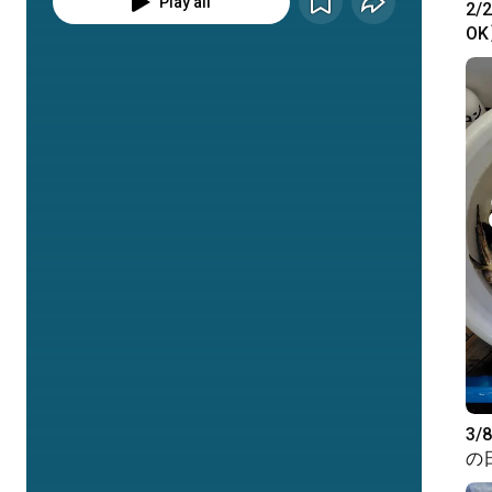
Play all
2
O
る
3/
の
し