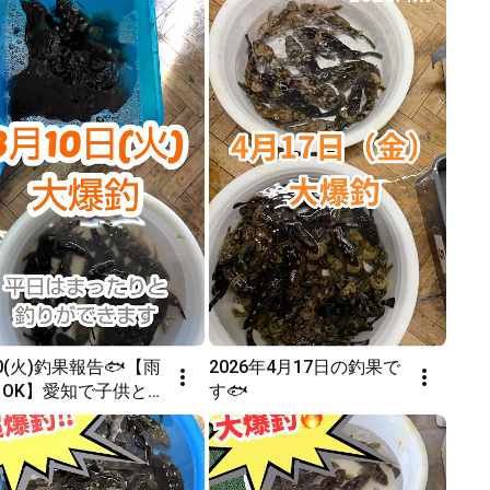
10(火)釣果報告🐟【雨
2026年4月17日の釣果で
日OK】愛知で子供と楽
す🐟
る室内釣り堀Bow’s