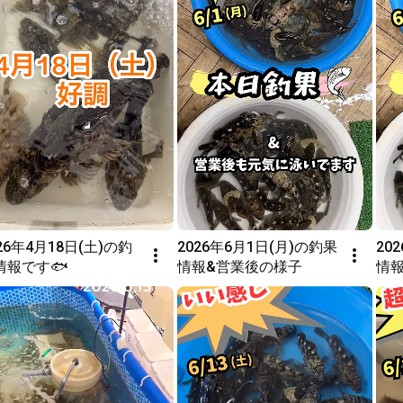
26年4月18日(土)の釣
2026年6月1日(月)の釣果
20
情報です🐟
情報&営業後の様子
情