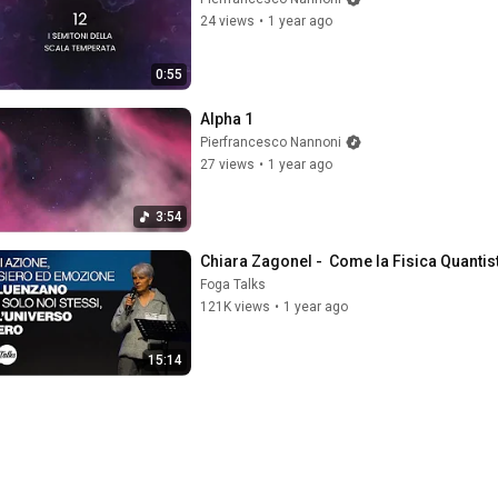
24 views
•
1 year ago
0:55
Alpha 1
Pierfrancesco Nannoni
27 views
•
1 year ago
3:54
Chiara Zagonel -  Come la Fisica Quantist
Foga Talks
121K views
•
1 year ago
15:14