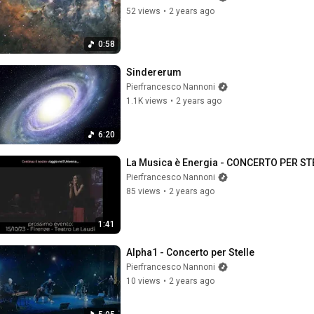
52 views
•
2 years ago
0:58
Sindererum
Pierfrancesco Nannoni
1.1K views
•
2 years ago
6:20
La Musica è Energia - CONCERTO PER S
Pierfrancesco Nannoni
85 views
•
2 years ago
1:41
Alpha1 - Concerto per Stelle
Pierfrancesco Nannoni
10 views
•
2 years ago