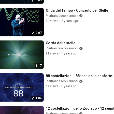
5:05
Onda del Tempo - Concerto per Stelle
Pierfrancesco Nannoni
10 views
•
2 years ago
2:07
Corda delle stelle
Pierfrancesco Nannoni
91 views
•
1 year ago
1:17
88 costellazioni - 88 tasti del pianoforte
Pierfrancesco Nannoni
64 views
•
1 year ago
1:04
12 costellazioni dello Zodiaco - 12 semi
Pierfrancesco Nannoni