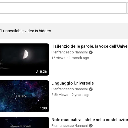
1 unavailable video is hidden
Il silenzio delle parole, la voce dell'Univ
Pierfrancesco Nannoni
16 views
•
1 month ago
0:26
Linguaggio Universale
Pierfrancesco Nannoni
8.8K views
•
2 years ago
1:00
Note musicali vs. stelle nella costellazi
Pierfrancesco Nannoni