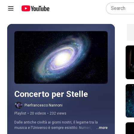
Play all
Concerto per Stelle
Pierfrancesco Nannoni
Playlist
•
20 videos
•
232 views
Dalle antiche civiltà ai giorni nostri, il legame tra la 
musica e l'Universo è sempre esistito. Numeri, 
...more
sequenze e relazioni coesistono tra la carta del cielo e 