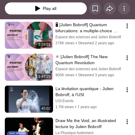
Play all
🖥️ [Julien Bobroff] Quantum 
bifurcations: a multiple-choice 
lecture
Espace des sciences and Julien Bobroff
278K views
•
Streamed 2 years ago
1:39:01
⚛️ [Julien Bobroff] The New 
Quantum Revolution
Espace des sciences and Julien Bobroff
900K views
•
Streamed 3 years ago
1:47:25
La lévitation quantique - Julien 
Bobroff, à l'USI
USI Events
1.7M views
•
7 years ago
45:02
Draw Me the Void, an illustrated 
lecture by Julien Bobroff
La Physique Autrement