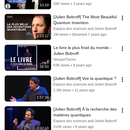
26K views
•
3 years ago
53:43
[Julien Bobroff] The Most Beautiful 
Quantum Invention
Espace des sciences and Julien Bobroff
1M views
•
Streamed 7 years ago
1:23:12
Le livre le plus froid du monde - 
Julien Bobroff
GroupeTraces
63K views
•
8 years ago
56:40
[Julien Bobroff] Voir la quantique ?
Espace des sciences and Julien Bobroff
1.3M views
•
11 years ago
1:57:38
[Julien Bobroff] À la recherche des 
matières quantiques
Espace des sciences and Julien Bobroff
410K views
•
8 years ago
1:37:10