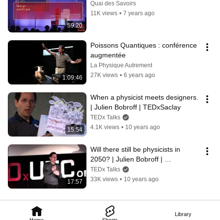
Quai des Savoirs
11K views
•
7 years ago
59:20
Poissons Quantiques : conférence 
augmentée
La Physique Autrement
27K views
•
6 years ago
1:09:46
When a physicist meets designers. 
| Julien Bobroff | TEDxSaclay
TEDx Talks
4.1K views
•
10 years ago
15:54
Will there still be physicists in 
2050? | Julien Bobroff | 
TEDxUTCompiègne
TEDx Talks
33K views
•
10 years ago
17:57
Library