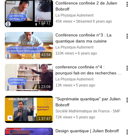
Conférence confinée 2 de Julien 
Bobroff
La Physique Autrement
45K views
•
Streamed 6 years ago
1:04:17
Conférence confinée n°3 : La 
quantique dans ma cuisine
La Physique Autrement
110K views
•
6 years ago
43:54
conference confinée n°4 :  
pourquoi fait-on des recherches en 
quantiques ?
La Physique Autrement
13K views
•
5 years ago
1:23:08
"Suprématie quantique" par Julien 
Bobroff
Société Mathématique de France - SMF
72K views
•
5 years ago
1:37:47
Design quantique | Julien Bobroff