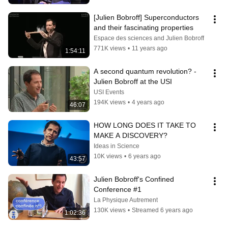
[Julien Bobroff] Superconductors 
and their fascinating properties
Espace des sciences and Julien Bobroff
771K views
•
11 years ago
1:54:11
A second quantum revolution? - 
Julien Bobroff at the USI
USI Events
194K views
•
4 years ago
46:07
HOW LONG DOES IT TAKE TO 
MAKE A DISCOVERY?
Ideas in Science
10K views
•
6 years ago
43:57
Julien Bobroff's Confined 
Conference #1
La Physique Autrement
130K views
•
Streamed 6 years ago
1:02:36