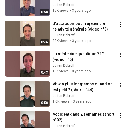
Julien Bobroff
15K views
•
3 years ago
0:58
S'accroupir pour rajeunir, la 
relativité générale (video n°3)
Julien Bobroff
33K views
•
3 years ago
0:46
La médecine quantique ??? 
(video n°5)
Julien Bobroff
16K views
•
3 years ago
0:43
Vit-on plus longtemps quand on 
est petit ? (short n°44)
Julien Bobroff
1.6K views
•
3 years ago
0:58
Accident dans 2 semaines (short 
n°92)
Julien Bobroff