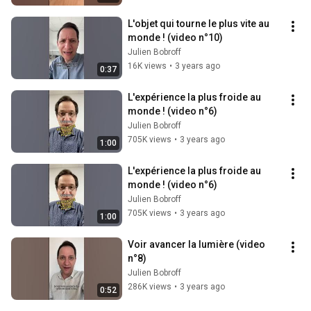
L'objet qui tourne le plus vite au 
monde ! (video n°10)
Julien Bobroff
16K views
•
3 years ago
0:37
L'expérience la plus froide au 
monde ! (video n°6)
Julien Bobroff
705K views
•
3 years ago
1:00
L'expérience la plus froide au 
monde ! (video n°6)
Julien Bobroff
705K views
•
3 years ago
1:00
Voir avancer la lumière (video 
n°8)
Julien Bobroff
286K views
•
3 years ago
0:52