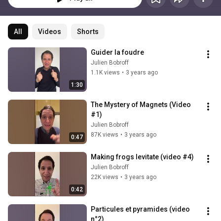
All
Videos
Shorts
Guider la foudre
Julien Bobroff
1.1K views
•
3 years ago
1:30
The Mystery of Magnets (Video 
#1)
Julien Bobroff
87K views
•
3 years ago
0:47
Making frogs levitate (video #4)
Julien Bobroff
22K views
•
3 years ago
0:42
Particules et pyramides (video 
n°2)