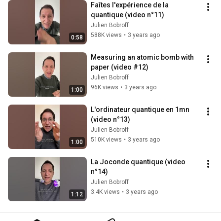
Faîtes l'expérience de la 
quantique (video n°11)
Julien Bobroff
588K views
•
3 years ago
0:58
Measuring an atomic bomb with 
paper (video #12)
Julien Bobroff
96K views
•
3 years ago
1:00
L'ordinateur quantique en 1mn 
(video n°13)
Julien Bobroff
510K views
•
3 years ago
1:00
La Joconde quantique (video 
n°14)
Julien Bobroff
3.4K views
•
3 years ago
1:12