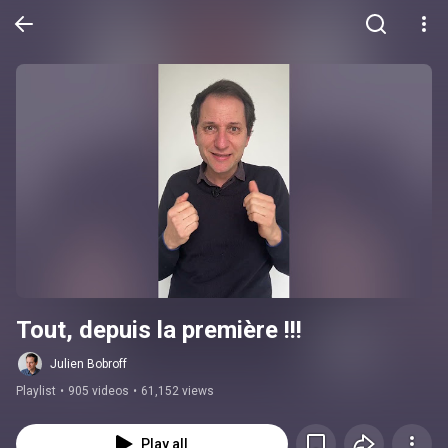
Tout, depuis la première !!!
Julien Bobroff
Playlist
•
905 videos
•
61,152 views
Play all