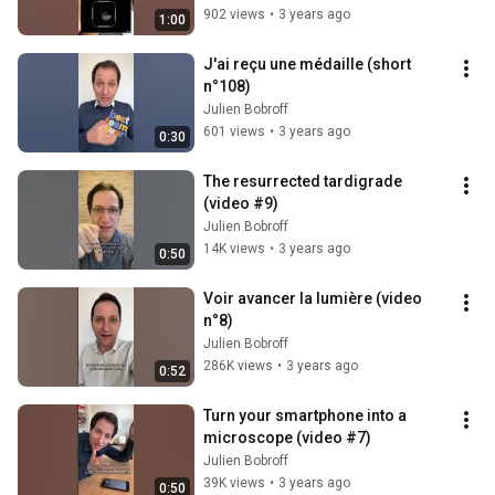
902 views
•
3 years ago
1:00
J'ai reçu une médaille (short 
n°108)
Julien Bobroff
601 views
•
3 years ago
0:30
The resurrected tardigrade 
(video #9)
Julien Bobroff
14K views
•
3 years ago
0:50
Voir avancer la lumière (video 
n°8)
Julien Bobroff
286K views
•
3 years ago
0:52
Turn your smartphone into a 
microscope (video #7)
Julien Bobroff
39K views
•
3 years ago
0:50