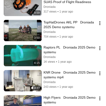
SUAS Proof of Flight Readiness
Droniada
317 views
•
1 year ago
9:59
TopHatDrones AKL PP   Droniada 
2025 Demo systemu
Droniada
704 views
•
1 year ago
3:50
Raptors PL   Droniada 2025 Demo 
systemu
Droniada
1K views
•
1 year ago
4:15
KNR Drone   Droniada 2025 Demo 
systemu mp4
Droniada
243 views
•
1 year ago
3:33
High Flyers   Droniada 2025 Demo 
systemu