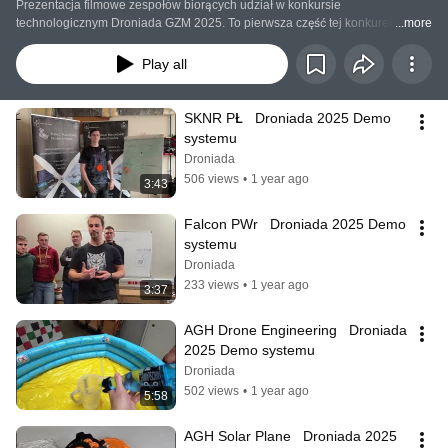
Prezentacja filmowe zespołów biorących udział w konkursie 
technologicznym Droniada GZM 2025. To pierwsza część tej konkurencji, 
...more
druga odbędzie się na lotnisku Gliwice-EPGL na początku rywalizacji.
Play all
SKNR PŁ   Droniada 2025 Demo 
systemu
Droniada
506 views
•
1 year ago
3:43
Falcon PWr   Droniada 2025 Demo 
systemu
Droniada
233 views
•
1 year ago
3:37
AGH Drone Engineering   Droniada 
2025 Demo systemu
Droniada
502 views
•
1 year ago
5:58
AGH Solar Plane   Droniada 2025 