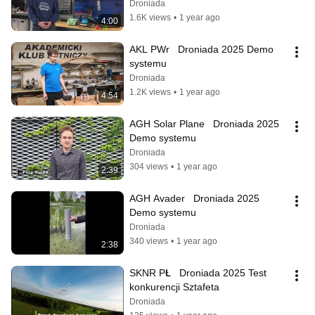
Droniada
1.6K views
•
1 year ago
4:00
AKL PWr   Droniada 2025 Demo 
systemu
Droniada
1.2K views
•
1 year ago
4:54
AGH Solar Plane   Droniada 2025 
Demo systemu
Droniada
304 views
•
1 year ago
2:39
AGH Avader   Droniada 2025 
Demo systemu
Droniada
340 views
•
1 year ago
2:38
SKNR PŁ   Droniada 2025 Test 
konkurencji Sztafeta
Droniada