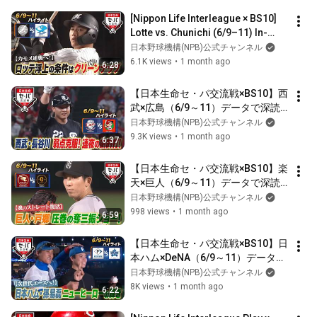
[Nippon Life Interleague × BS10] 
Lotte vs. Chunichi (6/9–11) In-
Depth Data Analysis! Highlights
日本野球機構(NPB)公式チャンネル
6.1K views
•
1 month ago
6:28
【日本生命セ・パ交流戦×BS10】西
武×広島（6/9～11）データで深読
み！ハイライト
日本野球機構(NPB)公式チャンネル
9.3K views
•
1 month ago
6:37
【日本生命セ・パ交流戦×BS10】楽
天×巨人（6/9～11）データで深読
み！ハイライト
日本野球機構(NPB)公式チャンネル
998 views
•
1 month ago
6:59
【日本生命セ・パ交流戦×BS10】日
本ハム×DeNA（6/9～11）データで
深読み！ハイライト
日本野球機構(NPB)公式チャンネル
8K views
•
1 month ago
6:22