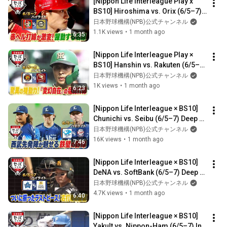
[Nippon Life Interleague Play x 
BS10] Hiroshima vs. Orix (6/5–7) 
In-Depth Data Analysis! Highlights
日本野球機構(NPB)公式チャンネル
1.1K views
•
1 month ago
6:35
[Nippon Life Interleague Play × 
BS10] Hanshin vs. Rakuten (6/5–6) 
Deep Dive with Data! Highlights
日本野球機構(NPB)公式チャンネル
1K views
•
1 month ago
6:23
[Nippon Life Interleague × BS10] 
Chunichi vs. Seibu (6/5–7) Deep 
Dive with Data! Highlights
日本野球機構(NPB)公式チャンネル
16K views
•
1 month ago
7:46
[Nippon Life Interleague × BS10] 
DeNA vs. SoftBank (6/5–7) Deep 
Dive with Data! Highlights
日本野球機構(NPB)公式チャンネル
4.7K views
•
1 month ago
6:40
[Nippon Life Interleague × BS10] 
Yakult vs. Nippon-Ham (6/5–7) In-