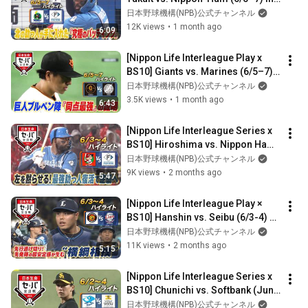
depth Data Analysis! Highlights
日本野球機構(NPB)公式チャンネル
12K views
•
1 month ago
6:09
[Nippon Life Interleague Play x 
BS10] Giants vs. Marines (6/5–7) 
Deep Dive with Data! Highlights
日本野球機構(NPB)公式チャンネル
3.5K views
•
1 month ago
6:43
[Nippon Life Interleague Series x 
BS10] Hiroshima vs. Nippon Ham 
(June 3-4) In-depth analysis wit...
日本野球機構(NPB)公式チャンネル
9K views
•
2 months ago
5:47
[Nippon Life Interleague Play × 
BS10] Hanshin vs. Seibu (6/3-4) 
In-depth Data Analysis! Highlights
日本野球機構(NPB)公式チャンネル
11K views
•
2 months ago
5:15
[Nippon Life Interleague Series x 
BS10] Chunichi vs. Softbank (June 
2-4) In-depth analysis with d...
日本野球機構(NPB)公式チャンネル