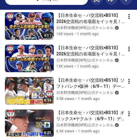
【日本生命セ・パ交流戦×BS10】
2026交流戦の名場面をイッキ見！
～パ・リーグ編～
日本野球機構(NPB)公式チャンネル
16K views
•
1 month ago
4:17
【日本生命セ・パ交流戦×BS10】
2026交流戦の名場面をイッキ見！
～セ・リーグ編～
日本野球機構(NPB)公式チャンネル
13K views
•
1 month ago
4:31
【日本生命セ・パ交流戦×BS10】ソ
フトバンク×阪神（6/9～11）デー
タで深読み！ハイライト
日本野球機構(NPB)公式チャンネル
9.5K views
•
1 month ago
6:34
【日本生命セ・パ交流戦×BS10】オ
リックス×ヤクルト（6/9～11）デ
ータで深読み！ハイライト
日本野球機構(NPB)公式チャンネル
6.5K views
•
1 month ago
6:21