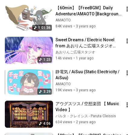
【60min】【FreeBGM】Daily 
Adventure/AMAOTO [Background 
music for work and study]
AMAOTO
84K views
•
3 years ago
1:01:36
Sweet Dreams / Electric Novel 
from あおりんご広場スタジオ
【OriginalMV】
あおりんご広場スタジオ
146 views
•
1 year ago
1:25
静電気 / AiSuu (Static Electricity / 
AiSuu)
AMAOTO
19K views
•
3 years ago
3:29
アウグスツス / 空想楽団 【 Music 
Video 】
パルタ・クレイシス - Paruta Cleissis
634 views
•
2 years ago
4:06