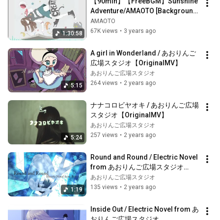
【90min】【FreeBGM】Sunshine 
Adventure/AMAOTO [Background 
music for work and study]
AMAOTO
67K views
•
3 years ago
1:30:58
A girl in Wonderland / あおりんご
広場スタジオ【OriginalMV】
あおりんご広場スタジオ
264 views
•
2 years ago
5:15
ナナコロビヤオキ / あおりんご広場
スタジオ【OriginalMV】
あおりんご広場スタジオ
257 views
•
2 years ago
5:24
Round and Round / Electric Novel 
from あおりんご広場スタジオ
【OriginalMV】
あおりんご広場スタジオ
135 views
•
2 years ago
1:19
Inside Out / Electric Novel from あ
おりんご広場スタジオ