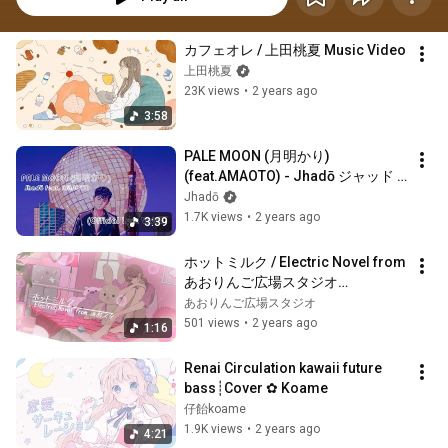
カフェオレ / 上田桃夏 Music Video
上田桃夏
23K views
•
2 years ago
3:58
PALE MOON (月明かり) 
(feat.AMAOTO) - Jhadō ジャッド 
(Official Lyric Video)
Jhadō
1.7K views
•
2 years ago
3:39
ホットミルク / Electric Novel from 
あおりんご広場スタジオ
【OriginalMV】
あおりんご広場スタジオ
501 views
•
2 years ago
1:16
Renai Circulation kawaii future 
bass┊Cover ✿ Koame
仔飴koame
1.9K views
•
2 years ago
4:21