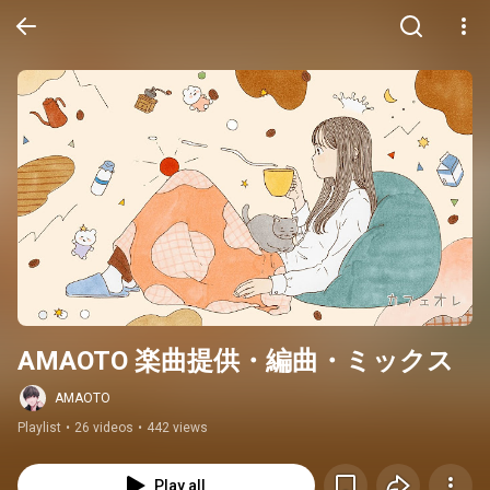
AMAOTO 楽曲提供・編曲・ミックス
AMAOTO
Playlist
•
26 videos
•
442 views
Play all