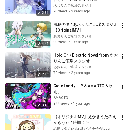
【OriginalMV】
あおりんご広場スタジオ
70 views
•
2 years ago
2:31
深秘の憶 / あおりんご広場スタジオ
【OriginalMV】
あおりんご広場スタジオ
90 views
•
1 year ago
4:41
Hold On / Electric Novel from あお
りんご広場スタジオ
【OriginalMV】
あおりんご広場スタジオ
72 views
•
2 years ago
2:12
Cutie Land / LiLY & AMAOTO & 氷
雨。
AMAOTO
344 views
•
1 year ago
3:47
【オリジナルMV】えかきうたのえ
かきうた / 絵描うた
絵描ウタ / Ekaki Uta ｲﾗｽﾄﾚｰﾀｰVtuber