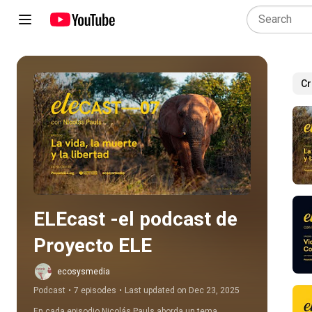
Cr
Play all
ELEcast -el podcast de 
Proyecto ELE
ecosysmedia
Podcast
•
7 episodes
•
Last updated on Dec 23, 2025
En cada episodio Nicolás Pauls aborda un tema 