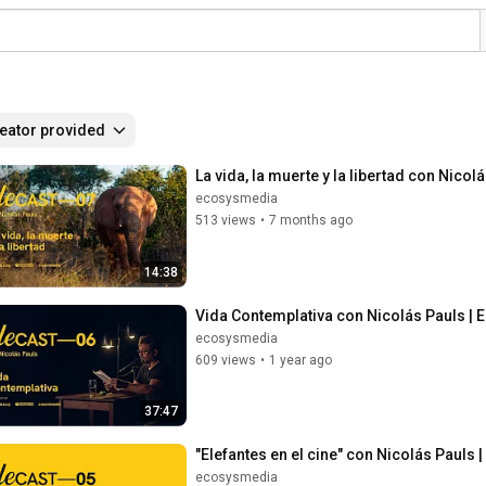
eator provided
La vida, la muerte y la libertad con Nico
ecosysmedia
513 views
•
7 months ago
14:38
Vida Contemplativa con Nicolás Pauls | 
ecosysmedia
609 views
•
1 year ago
37:47
"Elefantes en el cine" con Nicolás Pauls
ecosysmedia