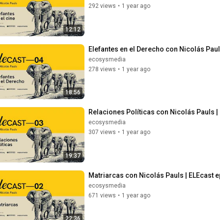
292 views
•
1 year ago
12:12
Elefantes en el Derecho con Nicolás Pau
ecosysmedia
278 views
•
1 year ago
18:56
Relaciones Políticas con Nicolás Pauls 
ecosysmedia
307 views
•
1 year ago
19:37
Matriarcas con Nicolás Pauls | ELEcast 
ecosysmedia
671 views
•
1 year ago
22:36