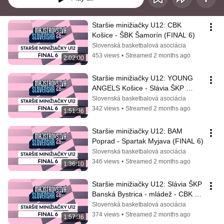
Staršie minižiačky U12: CBK 
Košice - ŠBK Šamorín (FINAL 6)
Slovenská basketbalová asociácia
453 views
•
Streamed 2 months ago
2:02:00
Staršie minižiačky U12: YOUNG 
ANGELS Košice - Slávia ŠKP 
Banská Bystrica - mládež (FINAL 
Slovenská basketbalová asociácia
6)
342 views
•
Streamed 2 months ago
1:51:36
Staršie minižiačky U12: BAM 
Poprad - Spartak Myjava (FINAL 6)
Slovenská basketbalová asociácia
346 views
•
Streamed 2 months ago
1:36:10
Staršie minižiačky U12: Slávia ŠKP 
Banská Bystrica - mládež - CBK 
Košice (FINAL 6)
Slovenská basketbalová asociácia
374 views
•
Streamed 2 months ago
1:57:36