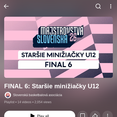
FINAL 6: Staršie minižiačky U12
Slovenská basketbalová asociácia
Playlist
•
14 videos
•
2,054 views
Play all