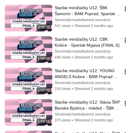
Staršie minižiačky U12: ŠBK 
Šamorín - BAM Poprad, Spartak 
Myjava - Young Angels Košice
Slovenská basketbalová asociácia
541 views
•
Streamed 2 months ago
3:30:35
Staršie minižiačky U12: CBK 
Košice - Spartak Myjava (FINAL 6)
Slovenská basketbalová asociácia
448 views
•
Streamed 2 months ago
1:59:45
Staršie minižiačky U12: YOUNG 
ANGELS Košice - BAM Poprad 
(FINAL 6)
Slovenská basketbalová asociácia
316 views
•
Streamed 2 months ago
1:52:00
Staršie minižiačky U12: Slávia ŠKP 
Banská Bystrica - mládež - ŠBK 
Šamorín (FINAL 6)
Slovenská basketbalová asociácia
375 views
•
Streamed 2 months ago
1:55:16