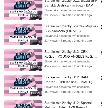
Staršie minižiačky U12: Slávia ŠKP 
Banská Bystrica - mládež - BAM 
Poprad (FINAL 6)
Slovenská basketbalová asociácia
333 views
•
Streamed 2 months ago
1:27:10
Staršie minižiačky Spartak Myjava - 
ŠBK Šamorín (FINAL 6)
Slovenská basketbalová asociácia
314 views
•
Streamed 2 months ago
2:19:16
Staršie minižiačky U12: CBK 
Košice - YOUNG ANGELS Košice 
(FINAL 6)
Slovenská basketbalová asociácia
459 views
•
Streamed 2 months ago
1:54:30
Staršie minižiačky U12: BAM 
Poprad - CBK Košice (FINAL 6)
Slovenská basketbalová asociácia
450 views
•
Streamed 2 months ago
1:47:21
Staršie minižiačky U12: Spartak 
Myjava - Slávia ŠKP Banská 