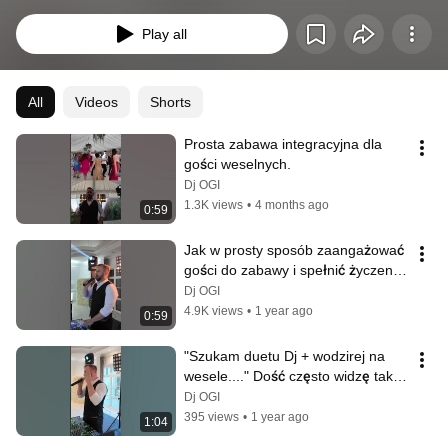
Play all
All
Videos
Shorts
Prosta zabawa integracyjna dla 
gości weselnych.
Dj OGI
1.3K views
•
4 months ago
0:59
Jak w prosty sposób zaangażować 
gości do zabawy i spełnić życzenie 
Pary Młodej
Dj OGI
4.9K views
•
1 year ago
0:59
"Szukam duetu Dj + wodzirej na 
wesele...." Dość często widzę takie 
posty 🤓
Dj OGI
395 views
•
1 year ago
1:04