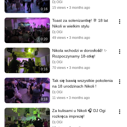
Dj OGI
15 views
•
3 months ago
0:16
Toast za solenizantkę! 🥂 18 lat 
Nikoli w wielkim stylu
Dj OGI
49 views
•
3 months ago
0:20
Nikola wchodzi w dorosłość! ✨ 
Rozpoczynamy 18-stkę!
Dj OGI
70 views
•
3 months ago
0:16
Tak się bawią wszystkie pokolenia 
na 18 urodzinach Nikoli !
Dj OGI
11 views
•
3 months ago
0:18
Za kulisami u Nikoli 🎧 DJ Ogi 
rozkręca imprezę!
Dj OGI