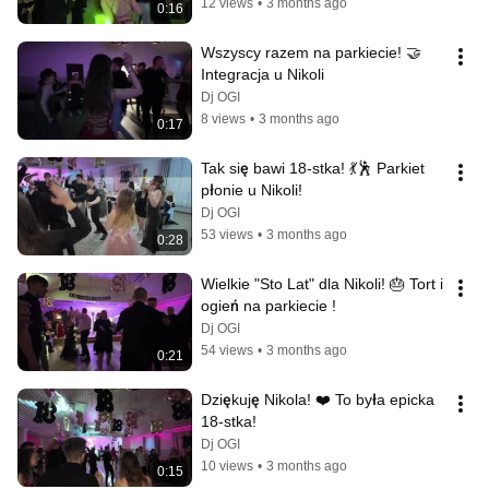
12 views
•
3 months ago
0:16
Wszyscy razem na parkiecie! 🤝 
Integracja u Nikoli
Dj OGI
8 views
•
3 months ago
0:17
Tak się bawi 18-stka! 💃🕺 Parkiet 
płonie u Nikoli!
Dj OGI
53 views
•
3 months ago
0:28
Wielkie "Sto Lat" dla Nikoli! 🎂 Tort i 
ogień na parkiecie !
Dj OGI
54 views
•
3 months ago
0:21
Dziękuję Nikola! ❤️ To była epicka 
18-stka!
Dj OGI
10 views
•
3 months ago
0:15