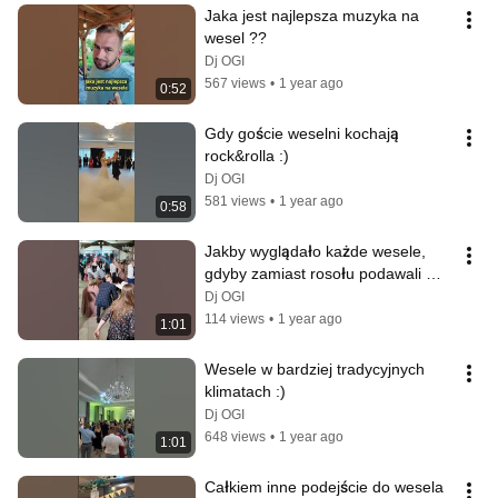
Jaka jest najlepsza muzyka na 
wesel ??
Dj OGI
567 views
•
1 year ago
0:52
Gdy goście weselni kochają 
rock&rolla :)
Dj OGI
581 views
•
1 year ago
0:58
Jakby wyglądało każde wesele, 
gdyby zamiast rosołu podawali 
energetyka :)
Dj OGI
114 views
•
1 year ago
1:01
Wesele w bardziej tradycyjnych 
klimatach :)
Dj OGI
648 views
•
1 year ago
1:01
Całkiem inne podejście do wesela 