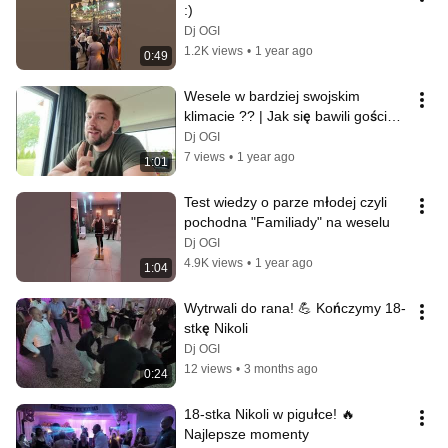
:)
Dj OGI
1.2K views
•
1 year ago
0:49
Wesele w bardziej swojskim 
klimacie ?? | Jak się bawili goście 
??
Dj OGI
7 views
•
1 year ago
1:01
Test wiedzy o parze młodej czyli 
pochodna "Familiady" na weselu
Dj OGI
4.9K views
•
1 year ago
1:04
Wytrwali do rana! 💪 Kończymy 18-
stkę Nikoli
Dj OGI
12 views
•
3 months ago
0:24
18-stka Nikoli w pigułce! 🔥 
Najlepsze momenty