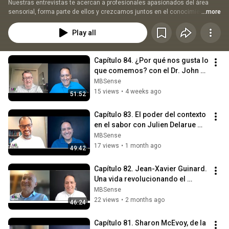
Nuestras entrevistas te acercan a profesionales apasionados del área 
sensorial, forma parte de ellos y crezcamos juntos en el conocimiento 
...more
sensorial.
Play all
Capítulo 84. ¿Por qué nos gusta lo 
que comemos? con el Dr. John 
Prescott (EN).
MBSense
15 views
•
4 weeks ago
51:52
Capítulo 83. El poder del contexto 
en el sabor con Julien Delarue 
(EN).
MBSense
17 views
•
1 month ago
49:42
Capítulo 82. ​Jean-Xavier Guinard. 
Una vida revolucionando el 
Análisis Sensorial. (EN).
MBSense
22 views
•
2 months ago
46:24
Capítulo 81. Sharon McEvoy, de la 