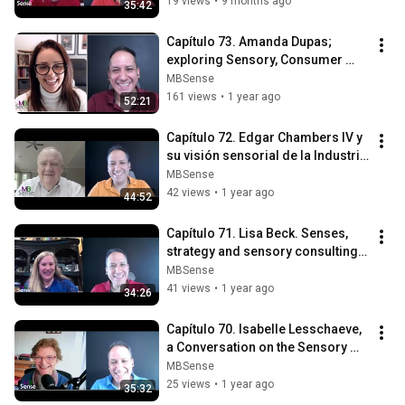
(EN).
19 views
•
9 months ago
35:42
Capítulo 73. Amanda Dupas; 
exploring Sensory, Consumer 
Science, Leadership, and Wine. 
MBSense
(EN)
161 views
•
1 year ago
52:21
Capítulo 72. Edgar Chambers IV y 
su visión sensorial de la Industria 
a la Academia (EN).
MBSense
42 views
•
1 year ago
44:52
Capítulo 71. Lisa Beck. Senses, 
strategy and sensory consulting 
(EN).
MBSense
41 views
•
1 year ago
34:26
Capítulo 70. Isabelle Lesschaeve, 
a Conversation on the Sensory 
Perception of Wine (EN).
MBSense
25 views
•
1 year ago
35:32