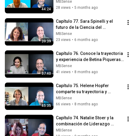
Ciencia del Consumidor (EN).
MBSense
28 views
•
5 months ago
44:24
Capítulo 77. Sara Spinelli y el 
futuro de la Ciencia del 
Consumidor (EN).
MBSense
23 views
•
6 months ago
39:39
Capítulo 76. Conoce la trayectoria 
y experiencia de Betina Piqueras 
Fiszman (EN).
MBSense
41 views
•
8 months ago
37:40
Capítulo 75. Helene Hopfer 
comparte su trayectoria y 
experiencia como "chair" de 
MBSense
Pangborn (EN).
66 views
•
8 months ago
45:35
Capítulo 74. Natalie Stoer y la 
combinación de Liderazgo 
Estratégico y Ciencia Sensorial 
MBSense