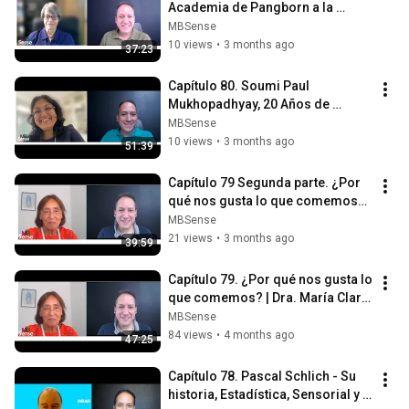
Academia de Pangborn a la 
Innovación en la Industria (EN).
MBSense
10 views
•
3 months ago
37:23
Capítulo 80. Soumi Paul 
Mukhopadhyay, 20 Años de 
Ciencia y Pasión sensorial (EN).
MBSense
10 views
•
3 months ago
51:39
Capítulo 79 Segunda parte. ¿Por 
qué nos gusta lo que comemos? | 
Dra. María Clara Zamora (ES).
MBSense
21 views
•
3 months ago
39:59
Capítulo 79. ¿Por qué nos gusta lo 
que comemos? | Dra. María Clara 
Zamora (ES). Primera parte.
MBSense
84 views
•
4 months ago
47:25
Capítulo 78. Pascal Schlich - Su 
historia, Estadística, Sensorial y 