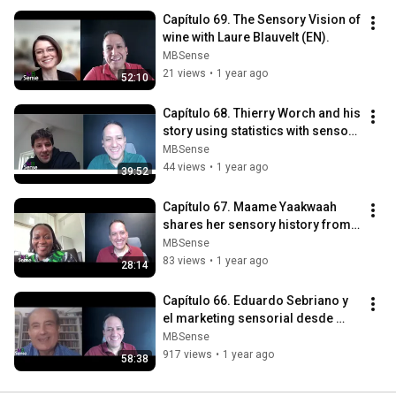
Capítulo 69. The Sensory Vision of 
wine with Laure Blauvelt (EN).
MBSense
21 views
•
1 year ago
52:10
Capítulo 68. Thierry Worch and his 
story using statistics with sensory 
evaluation (EN).
MBSense
44 views
•
1 year ago
39:52
Capítulo 67. Maame Yaakwaah 
shares her sensory history from 
Ghana (EN)
MBSense
83 views
•
1 year ago
28:14
Capítulo 66. Eduardo Sebriano y 
el marketing sensorial desde 
Argentina (ES)
MBSense
917 views
•
1 year ago
58:38