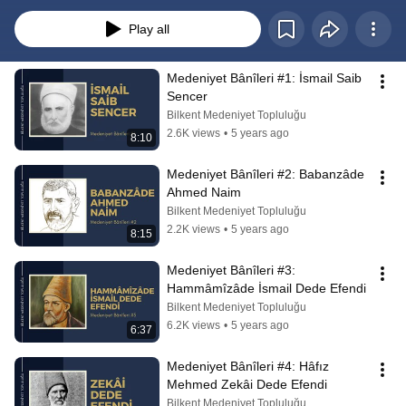
Bânîleri isimli serimiz sizlerle.
Play all
Medeniyet Bânîleri #1: İsmail Saib 
Sencer
Bilkent Medeniyet Topluluğu
2.6K views
•
5 years ago
8:10
Medeniyet Bânîleri #2: Babanzâde 
Ahmed Naim
Bilkent Medeniyet Topluluğu
2.2K views
•
5 years ago
8:15
Medeniyet Bânîleri #3: 
Hammâmîzâde İsmail Dede Efendi
Bilkent Medeniyet Topluluğu
6.2K views
•
5 years ago
6:37
Medeniyet Bânîleri #4: Hâfız 
Mehmed Zekâi Dede Efendi
Bilkent Medeniyet Topluluğu