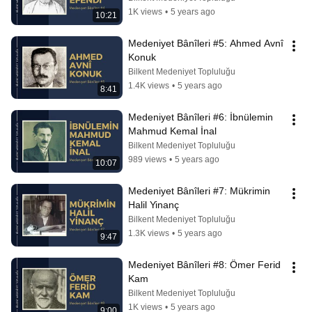
1K views
•
5 years ago
10:21
Medeniyet Bânîleri #5: Ahmed Avnî 
Konuk
Bilkent Medeniyet Topluluğu
1.4K views
•
5 years ago
8:41
Medeniyet Bânîleri #6: İbnülemin 
Mahmud Kemal İnal
Bilkent Medeniyet Topluluğu
989 views
•
5 years ago
10:07
Medeniyet Bânîleri #7: Mükrimin 
Halil Yinanç
Bilkent Medeniyet Topluluğu
1.3K views
•
5 years ago
9:47
Medeniyet Bânîleri #8: Ömer Ferid 
Kam
Bilkent Medeniyet Topluluğu
1K views
•
5 years ago
9:00