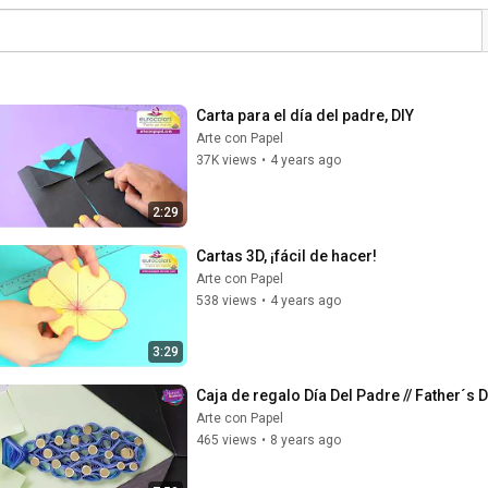
Carta para el día del padre, DIY
Arte con Papel
37K views
•
4 years ago
2:29
Cartas 3D, ¡fácil de hacer!
Arte con Papel
538 views
•
4 years ago
3:29
Caja de regalo Día Del Padre // Father´s D
Arte con Papel
465 views
•
8 years ago