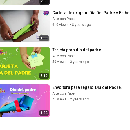
7:50
Cartera de origami Día Del Padre // Fath
Arte con Papel
610 views
•
8 years ago
1:50
Tarjeta para día del padre
Arte con Papel
59 views
•
3 years ago
3:19
Envoltura para regalo, Día del Padre.
Arte con Papel
71 views
•
2 years ago
1:32