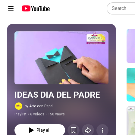
Play all
IDEAS DIA DEL PADRE
by Arte con Papel
Playlist
•
6 videos
•
150 views
Play all