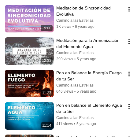
Meditación de Sincronicidad 
Evolutiva
Camino a las Estrellas
1K views
•
6 years ago
19:00
Meditación para la Armonización 
del Elemento Agua
Camino a las Estrellas
290 views
•
5 years ago
12:33
Pon en Balance la Energía Fuego 
de tu Ser
Camino a las Estrellas
646 views
•
5 years ago
11:27
Pon en balance el Elemento Agua 
de tu Ser
Camino a las Estrellas
411 views
•
5 years ago
11:14