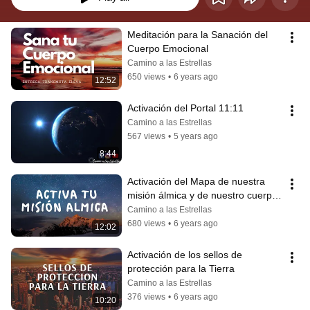
Meditación para la Sanación del 
Cuerpo Emocional
Camino a las Estrellas
650 views
•
6 years ago
12:52
Activación del Portal 11:11
Camino a las Estrellas
567 views
•
5 years ago
8:44
Activación del Mapa de nuestra 
misión álmica y de nuestro cuerpo 
de luz
Camino a las Estrellas
680 views
•
6 years ago
12:02
Activación de los sellos de 
protección para la Tierra
Camino a las Estrellas
376 views
•
6 years ago
10:20