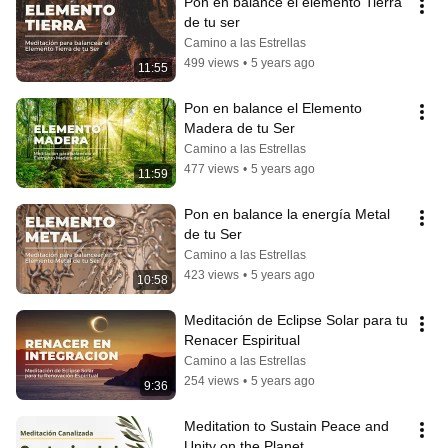
Pon en balance el elemento Tierra 
de tu ser
Camino a las Estrellas
499 views
•
5 years ago
11:55
Pon en balance el Elemento 
Madera de tu Ser
Camino a las Estrellas
477 views
•
5 years ago
11:59
Pon en balance la energía Metal 
de tu Ser
Camino a las Estrellas
423 views
•
5 years ago
10:58
Meditación de Eclipse Solar para tu 
Renacer Espiritual
Camino a las Estrellas
254 views
•
5 years ago
9:36
Meditation to Sustain Peace and 
Unity on the Planet