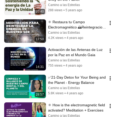
Camino a las Estrellas
288 views
•
5 years ago
20:40
⚛️ Restaura tu Campo 
Electromagnético 🌅Reintegracion 
- Empoderamiento
Camino a las Estrellas
4.2K views
•
4 years ago
17:50
Activación de las Antenas de Luz 
por la Paz en el Mundo Gaia
Camino a las Estrellas
755 views
•
4 years ago
14:31
✅21-Day Detox for Your Being and 
the Planet - Energy Balance
Camino a las Estrellas
5.8K views
•
4 years ago
28:57
⚛️ How is the electromagnetic field 
activated? Meditation + Exercises
Camino a las Estrellas