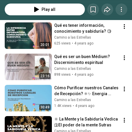
he aprendido y recibido en este camino, tan lleno de magia y que implica 
mucha responsabilidad, a fin de que mis experiencias puedan servir en 
Play all
algo a quienes se encuentran abriendo las puertas a este mundo.
Qué es tener información, 
conocimiento y sabiduría? 🧐
Camino a las Estrellas
625 views
•
4 years ago
20:01
Qué es ser un buen Médium? 
Discernimiento espiritual
Camino a las Estrellas
898 views
•
4 years ago
23:16
Cómo Purificar nuestros Canales 
de Recepción? ⚛️✨ Energia 
electrica campo magnetico
Camino a las Estrellas
1.4K views
•
4 years ago
30:49
🔆 La Mente y la Sabiduría Vedica 
🛐El poder de la mente Sutras
Camino a las Estrellas