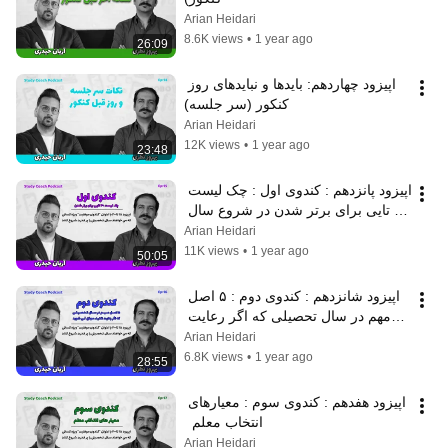
Arian Heidari
8.6K views
•
1 year ago
26:09
ا‌پیزود چهاردهم: بایدها و نبایدهای روز 
کنکور (سر جلسه)
Arian Heidari
12K views
•
1 year ago
23:48
اپیزود پانزدهم : کندوی اول : چک لیست 
۴۰ تایی برای برتر شدن در شروع سال 
تحصیلی  
Arian Heidari
11K views
•
1 year ago
50:05
اپیزود شانزدهم : کندوی دوم : ۵ اصل 
مهم در سال تحصیلی که اگر رعایت 
نکنید، موفق نمیشوید!
Arian Heidari
6.8K views
•
1 year ago
28:55
اپیزود هفدهم : کندوی سوم : معیارهای 
انتخاب معلم  
Arian Heidari