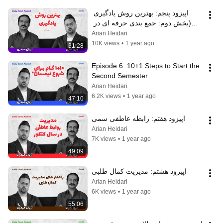
اپیزود پنجم: بهترین روش یادگیری 
(بخش دوم: جمع بندی حرفه ای در 
دیماه با رویکرد تحلیل آزمون)
Arian Heidari
10K views
•
1 year ago
31:28
Episode 6: 10+1 Steps to Start the 
Second Semester
Arian Heidari
6.2K views
•
1 year ago
47:10
اپیزود هفتم: رابطه عاطفی سمی
Arian Heidari
7K views
•
1 year ago
49:09
اپیزود هشتم: مدیریت کمال طلبی
Arian Heidari
6K views
•
1 year ago
55:06