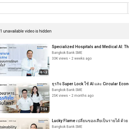
1 unavailable video is hidden
Specialized Hospitals and Medical AI: The
Bangkok Bank SME
33K views
•
2 weeks ago
6:19
ธุรกิจ Super Lock ใช้ AI และ Circular Econo
Bangkok Bank SME
25K views
•
2 months ago
7:59
Lucky Flame เปลี่ยนของเสียเป็นรายได้ ด้วย
Bangkok Bank SME