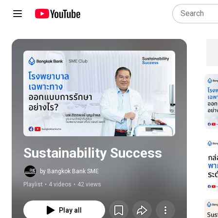
Play all
Sustainability Success
by Bangkok Bank SME
Playlist
•
4 videos
•
42 views
Play all