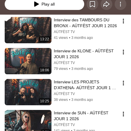
Play all
Interview des TAMBOURS DU 
BRONX - AÜTFËST JOUR 1 2026
AÜTFËST TV
41 views
•
3 months ago
13:22
Interview de KLONE - AÜTFËST 
JOUR 1 2026
AÜTFËST TV
79 views
•
3 months ago
18:06
Interview LES PROJETS 
D'ATHENA- AÜTFËST JOUR 1 
2026
AÜTFËST TV
38 views
•
3 months ago
10:25
Interview de SUN - AÜTFËST 
JOUR 1 2026
AÜTFËST TV
141 views
•
3 months ago